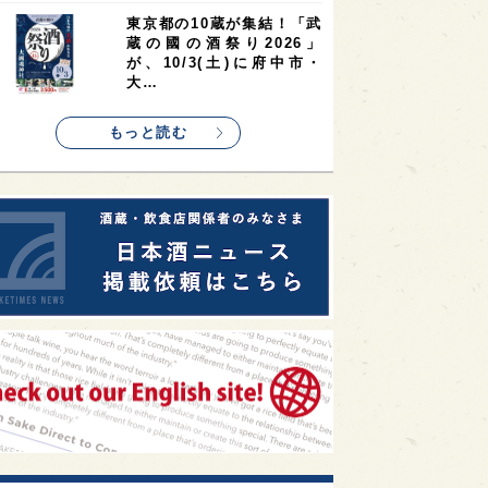
1
1
1
リス
ノルウェー
新宿区
東京都の10蔵が集結！「武
蔵の國の酒祭り2026」
1
1
1
伎町
沖縄県
鳥取県
が、10/3(土)に府中市・
大…
1
etimes_image_4
もっと読む