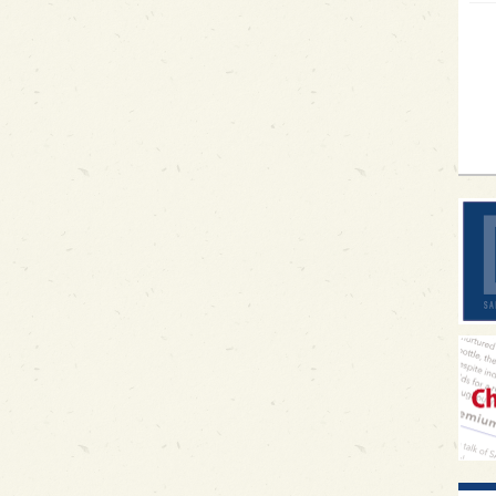
イギ
歌舞
sak