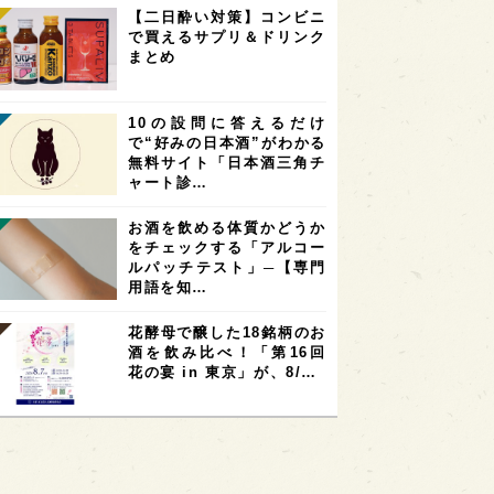
【二日酔い対策】コンビニ
で買えるサプリ＆ドリンク
まとめ
10の設問に答えるだけ
で“好みの日本酒”がわかる
無料サイト「日本酒三角チ
ャート診…
お酒を飲める体質かどうか
をチェックする「アルコー
ルパッチテスト」─【専門
用語を知…
花酵母で醸した18銘柄のお
酒を飲み比べ！「第16回
花の宴 in 東京」が、8/…