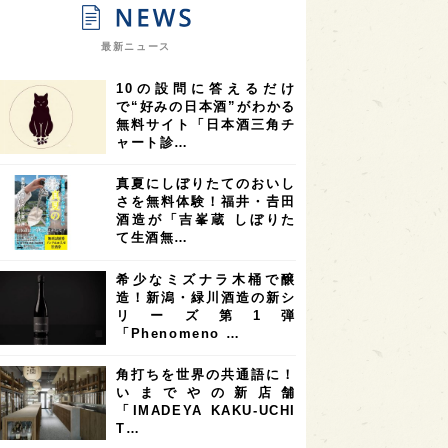
9
9
ニオンリーダーの視点
埼玉県
最新ニュース
8
7
7
県
山梨県
ヨーロッパ
10の設問に答えるだけ
7
7
7
6
県
奈良県
滋賀県
和歌山県
で“好みの日本酒”がわかる
無料サイト「日本酒三角チ
6
6
5
5
県
フランス
高知県
島根県
ャート診…
5
5
5
4
E100
佐賀県
岡山県
岩手県
真夏にしぼりたてのおいし
4
4
4
県
アメリカ
神奈川県
さを無料体験！福井・𠮷田
酒造が「吉峯蔵 しぼりた
4
3
3
3
県
三重県
大阪府
青森県
て生酒無…
3
3
3
2
県
スペイン
香港
福井県
希少なミズナラ木桶で醸
2
2
2
造！新潟・緑川酒造の新シ
ストラリア
台湾
アジア
リーズ第1弾
2
1
1
KEの時代を生きる
静岡県
長崎県
「Phenomeno …
1
1
1
県
現役蔵人
愛媛県
角打ちを世界の共通語に！
いまでやの新店舗
1
1
1
めぐり
シンガポール
カナダ
「IMADEYA KAKU-UCHI
1
1
1
1
T…
県
熊本県
徳島県
北米