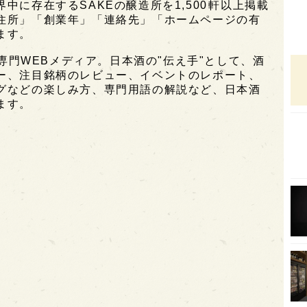
に存在するSAKEの醸造所を1,500軒以上掲載
住所」「創業年」「連絡先」「ホームページの有
オピ
ます。
広島
酒専門WEBメディア。日本酒の"伝え手"として、酒
石川
ー、注目銘柄のレビュー、イベントのレポート、
グなどの楽しみ方、専門用語の解説など、日本酒
富山
ます。
SAK
山口
大分
福岡
オー
SA
香川
全蔵
群馬