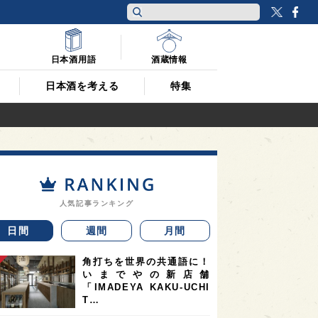
Twitt
F
日本酒用語
酒蔵情報
日本酒を考える
特集
人気記事ランキング
日間
週間
月間
角打ちを世界の共通語に！
いまでやの新店舗
「IMADEYA KAKU-UCHI
T…