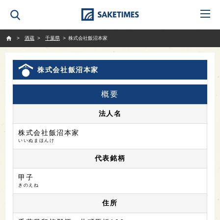
SAKETIMES
酒蔵
千葉県
株式会社飯沼本家
株式会社飯沼本家
概要
法人名
株式会社飯沼本家
いいぬまほんけ
代表銘柄
甲子
きのえね
住所