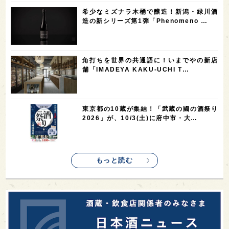
1
1
1
1
長崎県
香川県
現役蔵人
愛媛県
希少なミズナラ木桶で醸造！新潟・緑川酒
1
1
1
1
全蔵めぐり
シンガポール
カナダ
群馬県
造の新シリーズ第1弾「Phenomeno …
1
1
1
1
1
熊本県
徳島県
北米
イギリス
ノルウェー
1
1
1
1
新宿区
歌舞伎町
沖縄県
鳥取県
角打ちを世界の共通語に！いまでやの新店
舗「IMADEYA KAKU-UCHI T…
1
saketimes_image_4
東京都の10蔵が集結！「武蔵の國の酒祭り
2026」が、10/3(土)に府中市・大…
もっと読む