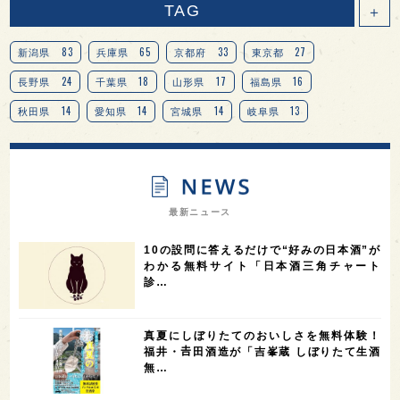
TAG
＋
83
65
33
27
新潟県
兵庫県
京都府
東京都
24
18
17
16
長野県
千葉県
山形県
福島県
14
14
14
13
秋田県
愛知県
宮城県
岐阜県
13
12
11
北海道
茨城県
栃木県
9
9
8
オピニオンリーダーの視点
埼玉県
広島県
7
7
7
7
山梨県
ヨーロッパ
石川県
奈良県
最新ニュース
7
6
6
6
滋賀県
和歌山県
富山県
フランス
10の設問に答えるだけで“好みの日本酒”が
5
5
5
5
5
高知県
島根県
SAKE100
佐賀県
岡山県
わかる無料サイト「日本酒三角チャート
診…
4
4
4
4
岩手県
山口県
アメリカ
神奈川県
4
3
3
3
3
大分県
三重県
大阪府
青森県
福岡県
真夏にしぼりたてのおいしさを無料体験！
3
3
2
2
スペイン
香港
福井県
オーストラリア
福井・𠮷田酒造が「吉峯蔵 しぼりたて生酒
無…
2
2
2
1
台湾
アジア
SAKEの時代を生きる
静岡県