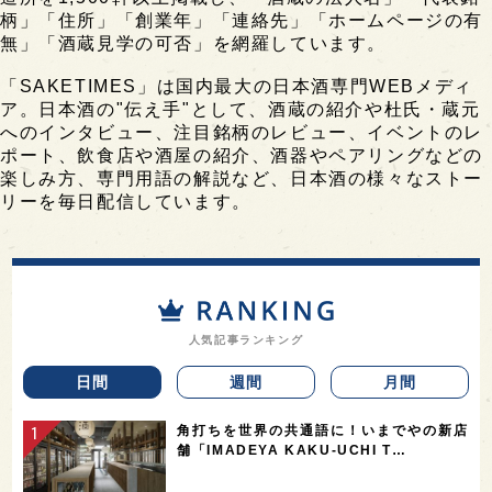
柄」「住所」「創業年」「連絡先」「ホームページの有
無」「酒蔵見学の可否」を網羅しています。
「SAKETIMES」は国内最大の日本酒専門WEBメディ
ア。日本酒の"伝え手"として、酒蔵の紹介や杜氏・蔵元
へのインタビュー、注目銘柄のレビュー、イベントのレ
ポート、飲食店や酒屋の紹介、酒器やペアリングなどの
楽しみ方、専門用語の解説など、日本酒の様々なストー
リーを毎日配信しています。
人気記事ランキング
日間
週間
月間
角打ちを世界の共通語に！いまでやの新店
舗「IMADEYA KAKU-UCHI T…