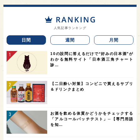
人気記事ランキング
日間
週間
月間
10の設問に答えるだけで“好みの日本酒”が
わかる無料サイト「日本酒三角チャート
診…
【二日酔い対策】コンビニで買えるサプリ
＆ドリンクまとめ
お酒を飲める体質かどうかをチェックする
「アルコールパッチテスト」─【専門用語
を知…