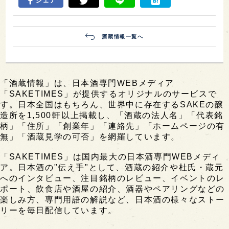
シェア
酒蔵情報一覧へ
「酒蔵情報」は、日本酒専門WEBメディア
「SAKETIMES」が提供するオリジナルのサービスで
す。日本全国はもちろん、世界中に存在するSAKEの醸
造所を1,500軒以上掲載し、「酒蔵の法人名」「代表銘
柄」「住所」「創業年」「連絡先」「ホームページの有
無」「酒蔵見学の可否」を網羅しています。
「SAKETIMES」は国内最大の日本酒専門WEBメディ
ア。日本酒の"伝え手"として、酒蔵の紹介や杜氏・蔵元
へのインタビュー、注目銘柄のレビュー、イベントのレ
ポート、飲食店や酒屋の紹介、酒器やペアリングなどの
楽しみ方、専門用語の解説など、日本酒の様々なストー
リーを毎日配信しています。