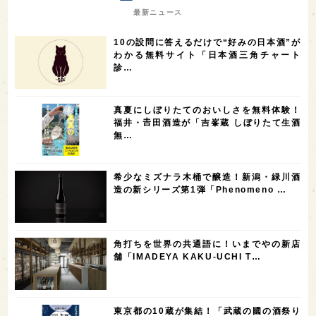
7
7
7
7
山梨県
ヨーロッパ
石川県
奈良県
最新ニュース
7
6
6
6
滋賀県
和歌山県
富山県
フランス
10の設問に答えるだけで“好みの日本酒”が
5
5
5
5
5
高知県
島根県
SAKE100
佐賀県
岡山県
わかる無料サイト「日本酒三角チャート
診…
4
4
4
4
岩手県
山口県
アメリカ
神奈川県
4
3
3
3
3
大分県
三重県
大阪府
青森県
福岡県
真夏にしぼりたてのおいしさを無料体験！
3
3
2
2
スペイン
香港
福井県
オーストラリア
福井・𠮷田酒造が「吉峯蔵 しぼりたて生酒
無…
2
2
2
1
台湾
アジア
SAKEの時代を生きる
静岡県
1
1
1
1
長崎県
香川県
現役蔵人
愛媛県
希少なミズナラ木桶で醸造！新潟・緑川酒
1
1
1
1
全蔵めぐり
シンガポール
カナダ
群馬県
造の新シリーズ第1弾「Phenomeno …
1
1
1
1
1
熊本県
徳島県
北米
イギリス
ノルウェー
1
1
1
1
新宿区
歌舞伎町
沖縄県
鳥取県
角打ちを世界の共通語に！いまでやの新店
舗「IMADEYA KAKU-UCHI T…
1
saketimes_image_4
東京都の10蔵が集結！「武蔵の國の酒祭り