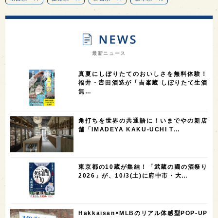
13
12
11
北海道
茨城県
栃木県
9
9
8
オピニオンリーダーの視点
埼玉県
広島県
7
7
7
7
山梨県
ヨーロッパ
石川県
奈良県
最新ニュース
7
6
6
6
滋賀県
和歌山県
富山県
フランス
真夏にしぼりたてのおいしさを無料体験！
5
5
5
5
5
高知県
島根県
SAKE100
佐賀県
岡山県
福井・𠮷田酒造が「吉峯蔵 しぼりたて生酒
無…
4
4
4
4
岩手県
山口県
アメリカ
神奈川県
4
3
3
3
3
大分県
三重県
大阪府
青森県
福岡県
角打ちを世界の共通語に！いまでやの新店
3
3
2
2
スペイン
香港
福井県
オーストラリア
舗「IMADEYA KAKU-UCHI T…
2
2
2
1
台湾
アジア
SAKEの時代を生きる
静岡県
1
1
1
1
長崎県
香川県
現役蔵人
愛媛県
東京都の10蔵が集結！「武蔵の國の酒祭り
1
1
1
1
全蔵めぐり
シンガポール
カナダ
群馬県
2026」が、10/3(土)に府中市・大…
1
1
1
1
1
熊本県
徳島県
北米
イギリス
ノルウェー
1
1
1
1
新宿区
歌舞伎町
沖縄県
鳥取県
Hakkaisan×MLBのリアル体感型POP-UP