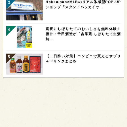
Hakkaisan×MLBのリアル体感型POP-UP
ショップ「スタンドハッカイサ…
真夏にしぼりたてのおいしさを無料体験！
福井・𠮷田酒造が「吉峯蔵 しぼりたて生酒
無…
【二日酔い対策】コンビニで買えるサプリ
＆ドリンクまとめ