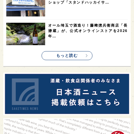
ショップ「スタンドハッカイサ…
1
saketimes_image_4
オール埼玉で酒造り！藤﨑摠兵衛商店「長
瀞蔵」が、公式オンラインストアを2026
年…
もっと読む