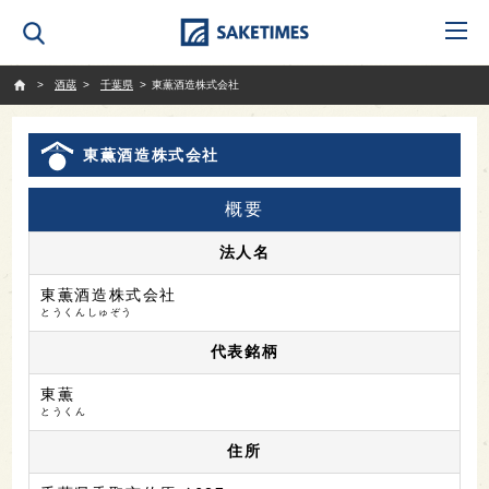
SAKETIMES
酒蔵
千葉県
東薫酒造株式会社
東薫酒造株式会社
概要
法人名
東薫酒造株式会社
とうくんしゅぞう
代表銘柄
東薫
とうくん
住所