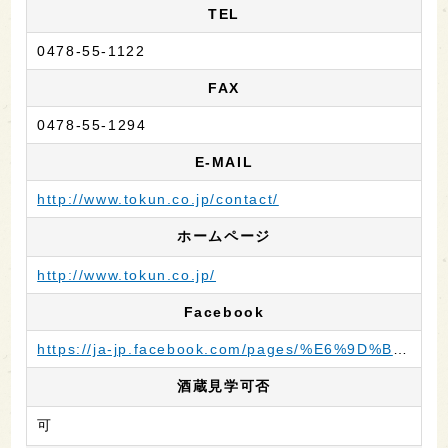
TEL
0478-55-1122
FAX
0478-55-1294
E-MAIL
http://www.tokun.co.jp/contact/
ホームページ
http://www.tokun.co.jp/
Facebook
https://ja-jp.facebook.com/pages/%E6%9D%B1%E8%96%AB%E9%85%92%E9%80%A0/186560728022614
酒蔵見学可否
可