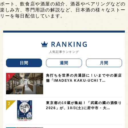
ポート、飲食店や酒屋の紹介、酒器やペアリングなどの
楽しみ方、専門用語の解説など、日本酒の様々なストー
リーを毎日配信しています。
人気記事ランキング
日間
週間
月間
角打ちを世界の共通語に！いまでやの新店
舗「IMADEYA KAKU-UCHI T…
東京都の10蔵が集結！「武蔵の國の酒祭り
2026」が、10/3(土)に府中市・大…