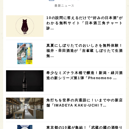
7
7
7
7
山梨県
ヨーロッパ
石川県
奈良県
最新ニュース
7
6
6
6
滋賀県
和歌山県
富山県
フランス
10の設問に答えるだけで“好みの日本酒”が
5
5
5
5
5
高知県
島根県
SAKE100
佐賀県
岡山県
わかる無料サイト「日本酒三角チャート
診…
4
4
4
4
岩手県
山口県
アメリカ
神奈川県
4
3
3
3
3
大分県
三重県
大阪府
青森県
福岡県
真夏にしぼりたてのおいしさを無料体験！
3
3
2
2
スペイン
香港
福井県
オーストラリア
福井・𠮷田酒造が「吉峯蔵 しぼりたて生酒
無…
2
2
2
1
台湾
アジア
SAKEの時代を生きる
静岡県
1
1
1
1
長崎県
香川県
現役蔵人
愛媛県
希少なミズナラ木桶で醸造！新潟・緑川酒
1
1
1
1
全蔵めぐり
シンガポール
カナダ
群馬県
造の新シリーズ第1弾「Phenomeno …
1
1
1
1
1
熊本県
徳島県
北米
イギリス
ノルウェー
1
1
1
1
新宿区
歌舞伎町
沖縄県
鳥取県
角打ちを世界の共通語に！いまでやの新店
舗「IMADEYA KAKU-UCHI T…
1
saketimes_image_4
東京都の10蔵が集結！「武蔵の國の酒祭り