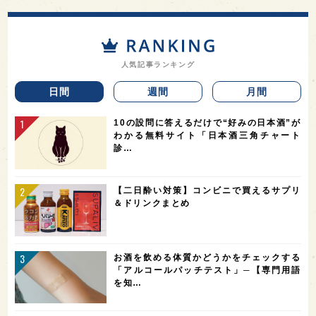
人気記事ランキング
日間
週間
月間
10の設問に答えるだけで“好みの日本酒”が
わかる無料サイト「日本酒三角チャート
診…
【二日酔い対策】コンビニで買えるサプリ
＆ドリンクまとめ
お酒を飲める体質かどうかをチェックする
「アルコールパッチテスト」─【専門用語
を知…