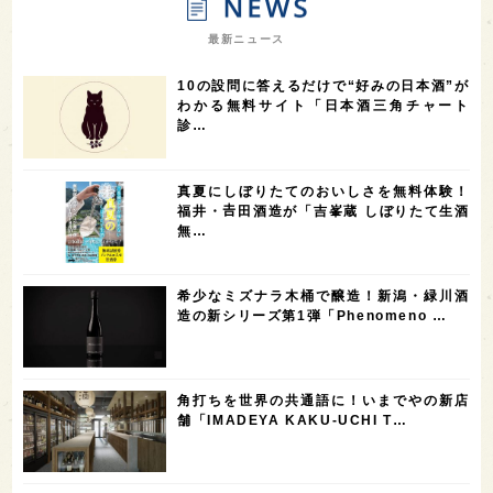
7
7
7
7
山梨県
ヨーロッパ
石川県
奈良県
最新ニュース
7
6
6
6
滋賀県
和歌山県
富山県
フランス
10の設問に答えるだけで“好みの日本酒”が
5
5
5
5
5
高知県
島根県
SAKE100
佐賀県
岡山県
わかる無料サイト「日本酒三角チャート
診…
4
4
4
4
岩手県
山口県
アメリカ
神奈川県
4
3
3
3
3
大分県
三重県
大阪府
青森県
福岡県
真夏にしぼりたてのおいしさを無料体験！
3
3
2
2
スペイン
香港
福井県
オーストラリア
福井・𠮷田酒造が「吉峯蔵 しぼりたて生酒
無…
2
2
2
1
台湾
アジア
SAKEの時代を生きる
静岡県
1
1
1
1
長崎県
香川県
現役蔵人
愛媛県
希少なミズナラ木桶で醸造！新潟・緑川酒
1
1
1
1
全蔵めぐり
シンガポール
カナダ
群馬県
造の新シリーズ第1弾「Phenomeno …
1
1
1
1
1
熊本県
徳島県
北米
イギリス
ノルウェー
1
1
1
1
新宿区
歌舞伎町
沖縄県
鳥取県
角打ちを世界の共通語に！いまでやの新店
舗「IMADEYA KAKU-UCHI T…
1
saketimes_image_4