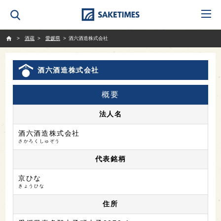
SAKETIMES
酒蔵
愛媛県
酒六酒造株式会社
酒六酒造株式会社
概要
法人名
酒六酒造株式会社
さかろくしゅぞう
代表銘柄
京ひな
きょうひな
住所