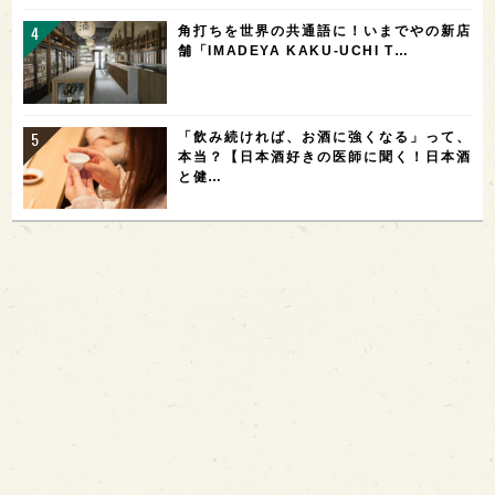
角打ちを世界の共通語に！いまでやの新店
舗「IMADEYA KAKU-UCHI T…
「飲み続ければ、お酒に強くなる」って、
本当？【日本酒好きの医師に聞く！日本酒
と健…