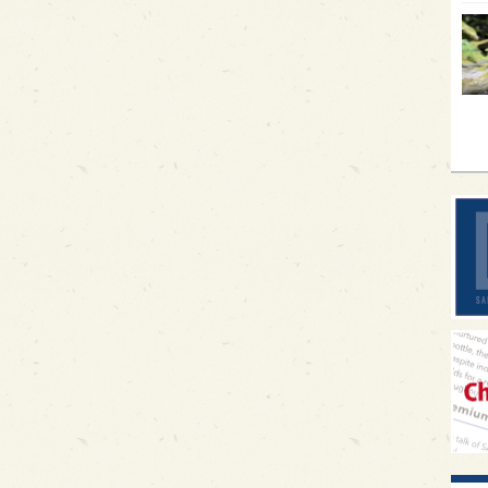
イギ
歌舞
sak