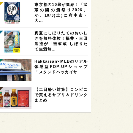
東京都の10蔵が集結！「武
蔵の國の酒祭り2026」
が、10/3(土)に府中市・
大…
真夏にしぼりたてのおいし
さを無料体験！福井・𠮷田
酒造が「吉峯蔵 しぼりた
て生酒無…
Hakkaisan×MLBのリアル
体感型POP-UPショップ
「スタンドハッカイサ…
【二日酔い対策】コンビニ
で買えるサプリ＆ドリンク
まとめ