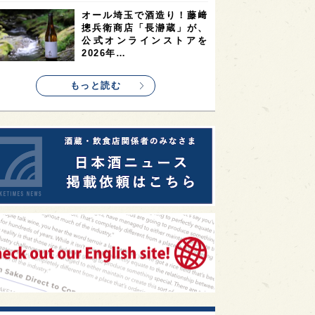
1
1
1
リス
ノルウェー
新宿区
オール埼玉で酒造り！藤﨑
摠兵衛商店「長瀞蔵」が、
1
1
1
伎町
沖縄県
鳥取県
公式オンラインストアを
2026年…
1
etimes_image_4
もっと読む