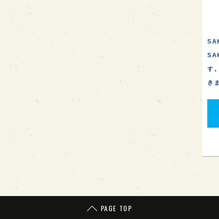
SA
S
す
き
PAGE TOP