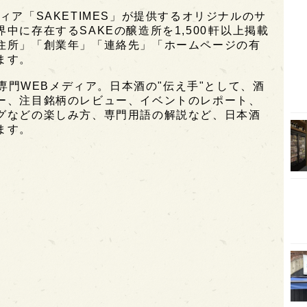
ィア「SAKETIMES」が提供するオリジナルのサ
オピ
に存在するSAKEの醸造所を1,500軒以上掲載
住所」「創業年」「連絡先」「ホームページの有
広島
ます。
石川
酒専門WEBメディア。日本酒の"伝え手"として、酒
富山
ー、注目銘柄のレビュー、イベントのレポート、
SAK
グなどの楽しみ方、専門用語の解説など、日本酒
ます。
山口
大分
福岡
オー
SA
香川
全蔵
群馬