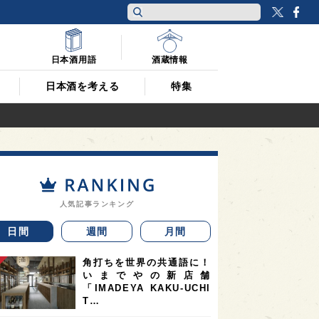
Twitt
F
日本酒用語
酒蔵情報
日本酒を考える
特集
人気記事ランキング
日間
週間
月間
角打ちを世界の共通語に！
いまでやの新店舗
「IMADEYA KAKU-UCHI
T…