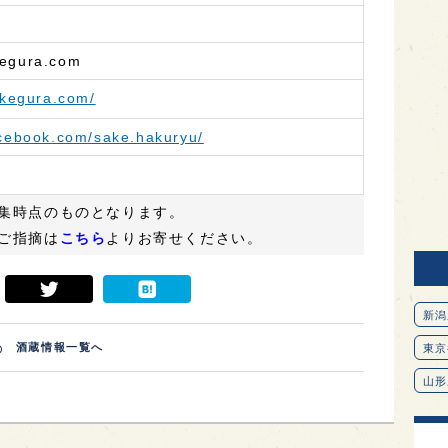
kegura.com
akegura.com/
acebook.com/sake.hakuryu/
集時点のものとなります。
ご指摘は
こちら
よりお寄せください。
新潟
酒蔵情報一覧へ
東京
山形
愛知
北海