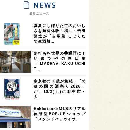
9
9
ニオンリーダーの視点
埼玉県
最新ニュース
8
7
7
県
山梨県
ヨーロッパ
真夏にしぼりたてのおいし
7
7
7
6
県
奈良県
滋賀県
和歌山県
さを無料体験！福井・𠮷田
酒造が「吉峯蔵 しぼりた
6
6
5
5
県
フランス
高知県
島根県
て生酒無…
5
5
5
4
E100
佐賀県
岡山県
岩手県
角打ちを世界の共通語に！
4
4
4
県
アメリカ
神奈川県
いまでやの新店舗
「IMADEYA KAKU-UCHI
4
3
3
3
県
三重県
大阪府
青森県
T…
3
3
3
2
県
スペイン
香港
福井県
東京都の10蔵が集結！「武
2
2
2
蔵の國の酒祭り2026」
ストラリア
台湾
アジア
が、10/3(土)に府中市・
2
1
1
KEの時代を生きる
静岡県
長崎県
大…
1
1
1
県
現役蔵人
愛媛県
Hakkaisan×MLBのリアル
体感型POP-UPショップ
1
1
1
めぐり
シンガポール
カナダ
「スタンドハッカイサ…
1
1
1
1
県
熊本県
徳島県
北米