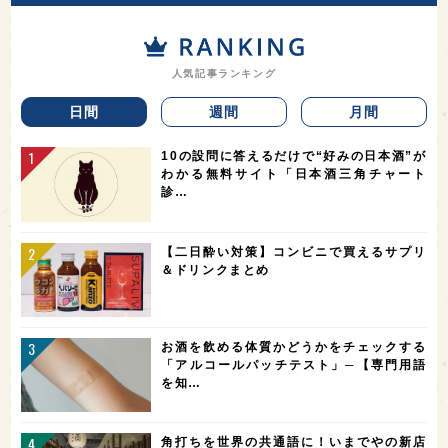
人気記事ランキング
日間
週間
月間
10の設問に答えるだけで“好みの日本酒”が
わかる無料サイト「日本酒三角チャート
診…
【二日酔い対策】コンビニで買えるサプリ
＆ドリンクまとめ
お酒を飲める体質かどうかをチェックする
「アルコールパッチテスト」─【専門用語
を知…
角打ちを世界の共通語に！いまでやの新店