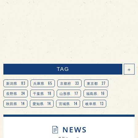
TAG
＋
83
65
33
27
新潟県
兵庫県
京都府
東京都
24
18
17
16
長野県
千葉県
山形県
福島県
14
14
14
13
秋田県
愛知県
宮城県
岐阜県
13
12
11
北海道
茨城県
栃木県
9
9
8
オピニオンリーダーの視点
埼玉県
広島県
7
7
7
7
山梨県
ヨーロッパ
石川県
奈良県