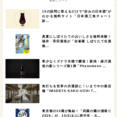
最新ニュース
7
6
6
6
滋賀県
和歌山県
富山県
フランス
10の設問に答えるだけで“好みの日本酒”が
5
5
5
5
5
高知県
島根県
SAKE100
佐賀県
岡山県
わかる無料サイト「日本酒三角チャート
診…
4
4
4
4
岩手県
山口県
アメリカ
神奈川県
4
3
3
3
3
大分県
三重県
大阪府
青森県
福岡県
真夏にしぼりたてのおいしさを無料体験！
3
3
2
2
スペイン
香港
福井県
オーストラリア
福井・𠮷田酒造が「吉峯蔵 しぼりたて生酒
無…
2
2
2
1
台湾
アジア
SAKEの時代を生きる
静岡県
1
1
1
1
長崎県
香川県
現役蔵人
愛媛県
希少なミズナラ木桶で醸造！新潟・緑川酒
1
1
1
1
全蔵めぐり
シンガポール
カナダ
群馬県
造の新シリーズ第1弾「Phenomeno …
1
1
1
1
1
熊本県
徳島県
北米
イギリス
ノルウェー
1
1
1
1
新宿区
歌舞伎町
沖縄県
鳥取県
角打ちを世界の共通語に！いまでやの新店
舗「IMADEYA KAKU-UCHI T…
1
saketimes_image_4
東京都の10蔵が集結！「武蔵の國の酒祭り
2026」が、10/3(土)に府中市・大…