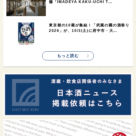
舗「IMADEYA KAKU-UCHI T…
1
saketimes_image_4
東京都の10蔵が集結！「武蔵の國の酒祭り
2026」が、10/3(土)に府中市・大…
もっと読む