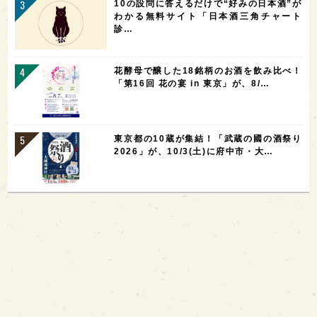
10の設問に答えるだけで“好みの日本酒”が
わかる無料サイト「日本酒三角チャート
診…
花酵母で醸した18銘柄のお酒を飲み比べ！
「第16回 花の宴 in 東京」が、8/…
東京都の10蔵が集結！「武蔵の國の酒祭り
2026」が、10/3(土)に府中市・大…