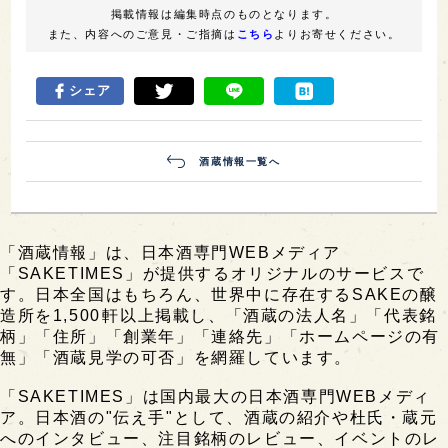
掲載情報は編集時点のものとなります。
また、内容へのご意見・ご指摘は
こちら
よりお寄せください。
シェア
酒蔵情報一覧へ
「酒蔵情報」は、日本酒専門WEBメディア
「SAKETIMES」が提供するオリジナルのサービスで
す。日本全国はもちろん、世界中に存在するSAKEの醸
造所を1,500軒以上掲載し、「酒蔵の法人名」「代表銘
柄」「住所」「創業年」「連絡先」「ホームページの有
無」「酒蔵見学の可否」を網羅しています。
「SAKETIMES」は国内最大の日本酒専門WEBメディ
ア。日本酒の"伝え手"として、酒蔵の紹介や杜氏・蔵元
へのインタビュー、注目銘柄のレビュー、イベントのレ