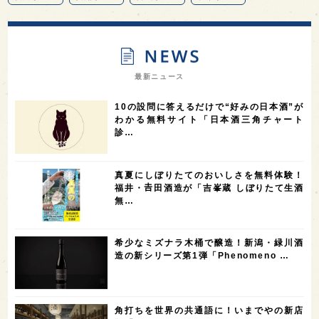
13
12
11
北海道
茨城県
栃木県
9
9
8
オピニオンリーダーの視点
埼玉県
広島県
7
7
7
7
山梨県
ヨーロッパ
石川県
奈良県
最新ニュース
7
6
6
6
滋賀県
和歌山県
富山県
フランス
10の設問に答えるだけで“好みの日本酒”が
5
5
5
5
5
高知県
島根県
SAKE100
佐賀県
岡山県
わかる無料サイト「日本酒三角チャート
診…
4
4
4
4
岩手県
山口県
アメリカ
神奈川県
4
3
3
3
3
大分県
三重県
大阪府
青森県
福岡県
真夏にしぼりたてのおいしさを無料体験！
3
3
2
2
スペイン
香港
福井県
オーストラリア
福井・𠮷田酒造が「吉峯蔵 しぼりたて生酒
無…
2
2
2
1
台湾
アジア
SAKEの時代を生きる
静岡県
1
1
1
1
長崎県
香川県
現役蔵人
愛媛県
希少なミズナラ木桶で醸造！新潟・緑川酒
1
1
1
1
全蔵めぐり
シンガポール
カナダ
群馬県
造の新シリーズ第1弾「Phenomeno …
1
1
1
1
1
熊本県
徳島県
北米
イギリス
ノルウェー
1
1
1
1
新宿区
歌舞伎町
沖縄県
鳥取県
角打ちを世界の共通語に！いまでやの新店