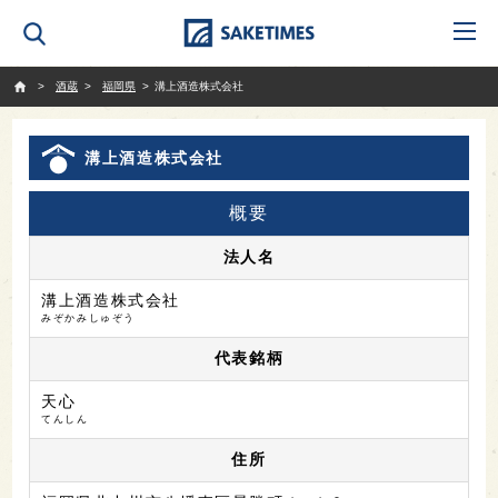
SAKETIMES
酒蔵
福岡県
溝上酒造株式会社
溝上酒造株式会社
概要
法人名
溝上酒造株式会社
みぞかみしゅぞう
代表銘柄
天心
てんしん
住所