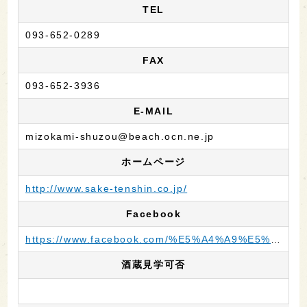
TEL
093-652-0289
FAX
093-652-3936
E-MAIL
mizokami-shuzou@beach.ocn.ne.jp
ホームページ
http://www.sake-tenshin.co.jp/
Facebook
https://www.facebook.com/%E5%A4%A9%E5%BF%83%E3%81%AE%E6%BA%9D%E4%B8%8A%E9%85%92%E9%80%A0%E6%A0%AA%E5%BC%8F%E4%BC%9A%E7%A4%BE-160186277432179/
酒蔵見学可否