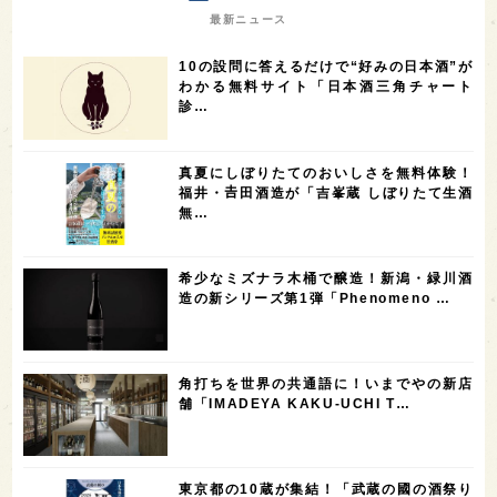
7
7
7
7
山梨県
ヨーロッパ
石川県
奈良県
最新ニュース
7
6
6
6
滋賀県
和歌山県
富山県
フランス
10の設問に答えるだけで“好みの日本酒”が
5
5
5
5
5
高知県
島根県
SAKE100
佐賀県
岡山県
わかる無料サイト「日本酒三角チャート
診…
4
4
4
4
岩手県
山口県
アメリカ
神奈川県
4
3
3
3
3
大分県
三重県
大阪府
青森県
福岡県
真夏にしぼりたてのおいしさを無料体験！
3
3
2
2
スペイン
香港
福井県
オーストラリア
福井・𠮷田酒造が「吉峯蔵 しぼりたて生酒
無…
2
2
2
1
台湾
アジア
SAKEの時代を生きる
静岡県
1
1
1
1
長崎県
香川県
現役蔵人
愛媛県
希少なミズナラ木桶で醸造！新潟・緑川酒
1
1
1
1
全蔵めぐり
シンガポール
カナダ
群馬県
造の新シリーズ第1弾「Phenomeno …
1
1
1
1
1
熊本県
徳島県
北米
イギリス
ノルウェー
1
1
1
1
新宿区
歌舞伎町
沖縄県
鳥取県
角打ちを世界の共通語に！いまでやの新店
舗「IMADEYA KAKU-UCHI T…
1
saketimes_image_4
東京都の10蔵が集結！「武蔵の國の酒祭り