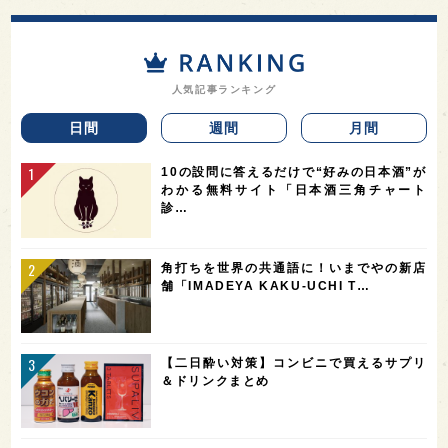
人気記事ランキング
日間
週間
月間
10の設問に答えるだけで“好みの日本酒”が
わかる無料サイト「日本酒三角チャート
診…
角打ちを世界の共通語に！いまでやの新店
舗「IMADEYA KAKU-UCHI T…
【二日酔い対策】コンビニで買えるサプリ
＆ドリンクまとめ