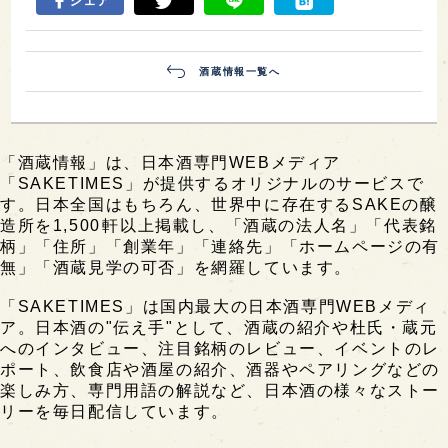
シェア
酒蔵情報一覧へ
「酒蔵情報」は、日本酒専門WEBメディア
「SAKETIMES」が提供するオリジナルのサービスで
す。日本全国はもちろん、世界中に存在するSAKEの醸
造所を1,500軒以上掲載し、「酒蔵の法人名」「代表銘
柄」「住所」「創業年」「連絡先」「ホームページの有
無」「酒蔵見学の可否」を網羅しています。
「SAKETIMES」は国内最大の日本酒専門WEBメディ
ア。日本酒の"伝え手"として、酒蔵の紹介や杜氏・蔵元
へのインタビュー、注目銘柄のレビュー、イベントのレ
ポート、飲食店や酒屋の紹介、酒器やペアリングなどの
楽しみ方、専門用語の解説など、日本酒の様々なストー
リーを毎日配信しています。