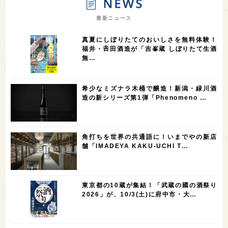
7
7
7
7
山梨県
ヨーロッパ
石川県
奈良県
最新ニュース
7
6
6
6
滋賀県
和歌山県
富山県
フランス
真夏にしぼりたてのおいしさを無料体験！
5
5
5
5
5
高知県
島根県
SAKE100
佐賀県
岡山県
福井・𠮷田酒造が「吉峯蔵 しぼりたて生酒
無…
4
4
4
4
岩手県
山口県
アメリカ
神奈川県
4
3
3
3
3
大分県
三重県
大阪府
青森県
福岡県
希少なミズナラ木桶で醸造！新潟・緑川酒
3
3
2
2
スペイン
香港
福井県
オーストラリア
造の新シリーズ第1弾「Phenomeno …
2
2
2
1
台湾
アジア
SAKEの時代を生きる
静岡県
1
1
1
1
長崎県
香川県
現役蔵人
愛媛県
角打ちを世界の共通語に！いまでやの新店
1
1
1
1
全蔵めぐり
シンガポール
カナダ
群馬県
舗「IMADEYA KAKU-UCHI T…
1
1
1
1
1
熊本県
徳島県
北米
イギリス
ノルウェー
1
1
1
1
新宿区
歌舞伎町
沖縄県
鳥取県
東京都の10蔵が集結！「武蔵の國の酒祭り
2026」が、10/3(土)に府中市・大…
1
saketimes_image_4