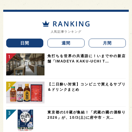
人気記事ランキング
日間
週間
月間
角打ちを世界の共通語に！いまでやの新店
舗「IMADEYA KAKU-UCHI T…
【二日酔い対策】コンビニで買えるサプリ
＆ドリンクまとめ
東京都の10蔵が集結！「武蔵の國の酒祭り
2026」が、10/3(土)に府中市・大…