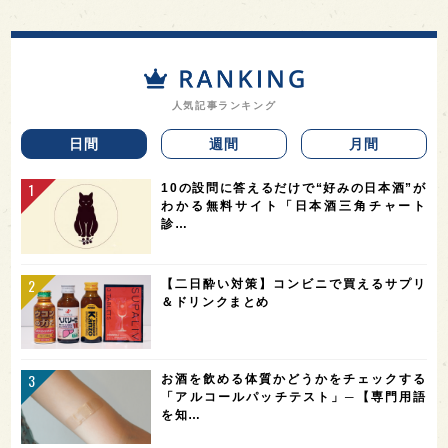
人気記事ランキング
日間
週間
月間
10の設問に答えるだけで“好みの日本酒”が
わかる無料サイト「日本酒三角チャート
診…
【二日酔い対策】コンビニで買えるサプリ
＆ドリンクまとめ
お酒を飲める体質かどうかをチェックする
「アルコールパッチテスト」─【専門用語
を知…