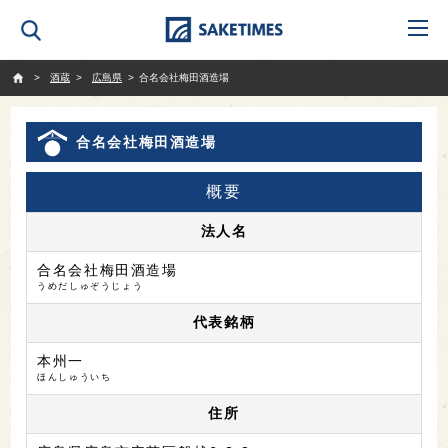
SAKETIMES
酒蔵
広島県
合名会社梅田酒造場
合名会社梅田酒造場
概要
法人名
合名会社梅田酒造場
うめだしゅぞうじょう
代表銘柄
本州一
ほんしゅういち
住所