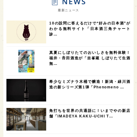
7
7
7
7
山梨県
ヨーロッパ
石川県
奈良県
最新ニュース
7
6
6
6
滋賀県
和歌山県
富山県
フランス
10の設問に答えるだけで“好みの日本酒”が
5
5
5
5
5
高知県
島根県
SAKE100
佐賀県
岡山県
わかる無料サイト「日本酒三角チャート
診…
4
4
4
4
岩手県
山口県
アメリカ
神奈川県
4
3
3
3
3
大分県
三重県
大阪府
青森県
福岡県
真夏にしぼりたてのおいしさを無料体験！
3
3
2
2
スペイン
香港
福井県
オーストラリア
福井・𠮷田酒造が「吉峯蔵 しぼりたて生酒
無…
2
2
2
1
台湾
アジア
SAKEの時代を生きる
静岡県
1
1
1
1
長崎県
香川県
現役蔵人
愛媛県
希少なミズナラ木桶で醸造！新潟・緑川酒
1
1
1
1
全蔵めぐり
シンガポール
カナダ
群馬県
造の新シリーズ第1弾「Phenomeno …
1
1
1
1
1
熊本県
徳島県
北米
イギリス
ノルウェー
1
1
1
1
新宿区
歌舞伎町
沖縄県
鳥取県
角打ちを世界の共通語に！いまでやの新店
舗「IMADEYA KAKU-UCHI T…
1
saketimes_image_4