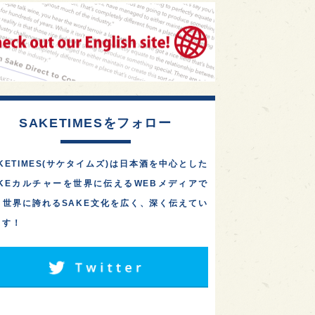
1
1
1
リス
ノルウェー
新宿区
オール埼玉で酒造り！藤﨑
摠兵衛商店「長瀞蔵」が、
1
1
1
伎町
沖縄県
鳥取県
公式オンラインストアを
2026年…
1
etimes_image_4
もっと読む