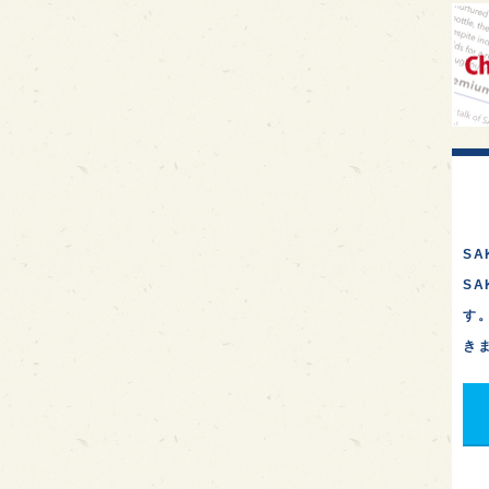
イギ
歌舞
sak