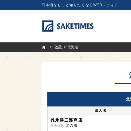
日本酒をもっと知りたくなるWEBメディア
SAKETIMES
酒蔵
北海道
北
法人名
碓氷勝三郎商店
北の勝
代表銘柄