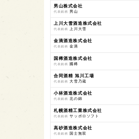
男山株式会社
男山
代表銘柄
上川大雪酒造株式会社
上川大雪
代表銘柄
金滴酒造株式会社
金滴
代表銘柄
国稀酒造株式会社
國稀
代表銘柄
合同酒精 旭川工場
大雪乃蔵
代表銘柄
小林酒造株式会社
北の錦
代表銘柄
札幌酒精工業株式会社
サッポロソフト
代表銘柄
高砂酒造株式会社
国士無双
代表銘柄