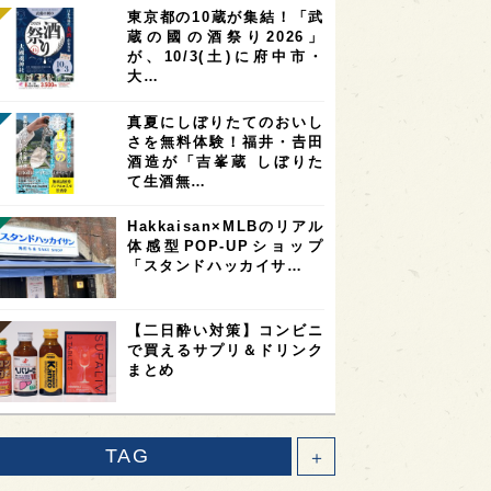
東京都の10蔵が集結！「武
蔵の國の酒祭り2026」
が、10/3(土)に府中市・
大…
真夏にしぼりたてのおいし
さを無料体験！福井・𠮷田
酒造が「吉峯蔵 しぼりた
て生酒無…
Hakkaisan×MLBのリアル
体感型POP-UPショップ
「スタンドハッカイサ…
【二日酔い対策】コンビニ
で買えるサプリ＆ドリンク
まとめ