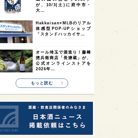
9
9
ニオンリーダーの視点
埼玉県
最新ニュース
8
7
7
県
山梨県
ヨーロッパ
真夏にしぼりたてのおいし
7
7
7
6
県
奈良県
滋賀県
和歌山県
さを無料体験！福井・𠮷田
酒造が「吉峯蔵 しぼりた
6
6
5
5
県
フランス
高知県
島根県
て生酒無…
5
5
5
4
E100
佐賀県
岡山県
岩手県
角打ちを世界の共通語に！
4
4
4
県
アメリカ
神奈川県
いまでやの新店舗
「IMADEYA KAKU-UCHI
4
3
3
3
県
三重県
大阪府
青森県
T…
3
3
3
2
県
スペイン
香港
福井県
東京都の10蔵が集結！「武
2
2
2
蔵の國の酒祭り2026」
ストラリア
台湾
アジア
が、10/3(土)に府中市・
2
1
1
KEの時代を生きる
静岡県
長崎県
大…
1
1
1
県
現役蔵人
愛媛県
Hakkaisan×MLBのリアル
体感型POP-UPショップ
1
1
1
めぐり
シンガポール
カナダ
「スタンドハッカイサ…
1
1
1
1
県
熊本県
徳島県
北米