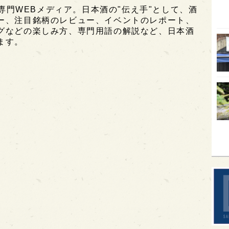
酒専門WEBメディア。日本酒の"伝え手"として、酒
オピ
ー、注目銘柄のレビュー、イベントのレポート、
グなどの楽しみ方、専門用語の解説など、日本酒
広島
ます。
石川
富山
SAK
山口
大分
福岡
オー
SA
香川
全蔵
群馬