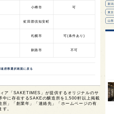
小樽市
可
虻田郡倶知安町
札幌市
可
(条件あり)
釧路市
不可
都道府県選択画面に戻る
新潟
東京
ィア「SAKETIMES」が提供するオリジナルのサ
山形
に存在するSAKEの醸造所を1,500軒以上掲載
住所」「創業年」「連絡先」「ホームページの有
愛知
ます。
北海