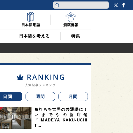
Twitt
F
日本酒用語
酒蔵情報
日本酒を考える
特集
人気記事ランキング
日間
週間
月間
角打ちを世界の共通語に！
いまでやの新店舗
「IMADEYA KAKU-UCHI
T…