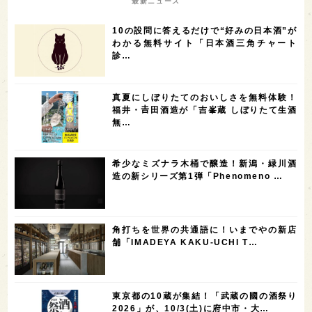
最新ニュース
7
6
6
6
滋賀県
和歌山県
富山県
フランス
10の設問に答えるだけで“好みの日本酒”が
5
5
5
5
5
高知県
島根県
SAKE100
佐賀県
岡山県
わかる無料サイト「日本酒三角チャート
診…
4
4
4
4
岩手県
山口県
アメリカ
神奈川県
4
3
3
3
3
大分県
三重県
大阪府
青森県
福岡県
真夏にしぼりたてのおいしさを無料体験！
3
3
2
2
スペイン
香港
福井県
オーストラリア
福井・𠮷田酒造が「吉峯蔵 しぼりたて生酒
無…
2
2
2
1
台湾
アジア
SAKEの時代を生きる
静岡県
1
1
1
1
長崎県
香川県
現役蔵人
愛媛県
希少なミズナラ木桶で醸造！新潟・緑川酒
1
1
1
1
全蔵めぐり
シンガポール
カナダ
群馬県
造の新シリーズ第1弾「Phenomeno …
1
1
1
1
1
熊本県
徳島県
北米
イギリス
ノルウェー
1
1
1
1
新宿区
歌舞伎町
沖縄県
鳥取県
角打ちを世界の共通語に！いまでやの新店
舗「IMADEYA KAKU-UCHI T…
1
saketimes_image_4
東京都の10蔵が集結！「武蔵の國の酒祭り
2026」が、10/3(土)に府中市・大…