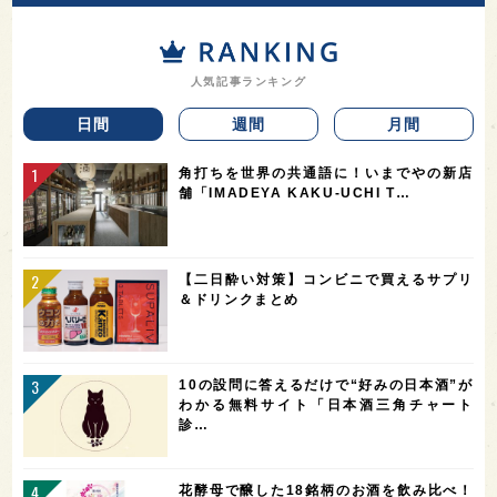
人気記事ランキング
日間
週間
月間
角打ちを世界の共通語に！いまでやの新店
舗「IMADEYA KAKU-UCHI T…
【二日酔い対策】コンビニで買えるサプリ
＆ドリンクまとめ
10の設問に答えるだけで“好みの日本酒”が
わかる無料サイト「日本酒三角チャート
診…
花酵母で醸した18銘柄のお酒を飲み比べ！