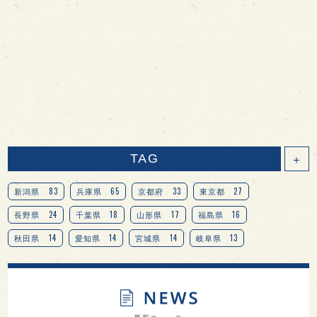
TAG
＋
83
65
33
27
新潟県
兵庫県
京都府
東京都
24
18
17
16
長野県
千葉県
山形県
福島県
14
14
14
13
秋田県
愛知県
宮城県
岐阜県
13
12
11
北海道
茨城県
栃木県
9
9
8
オピニオンリーダーの視点
埼玉県
広島県
7
7
7
7
山梨県
ヨーロッパ
石川県
奈良県