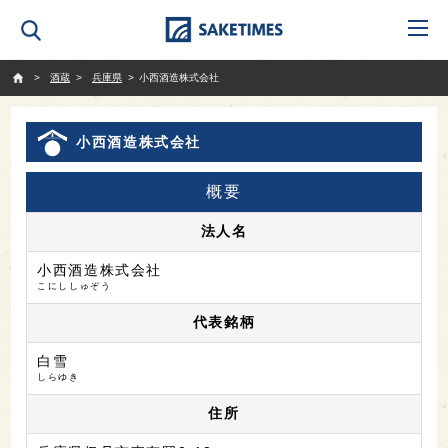
SAKETIMES
酒蔵
兵庫県
小西酒造株式会社
小西酒造株式会社
概要
法人名
小西酒造株式会社
こにししゅぞう
代表銘柄
白雪
しらゆき
住所