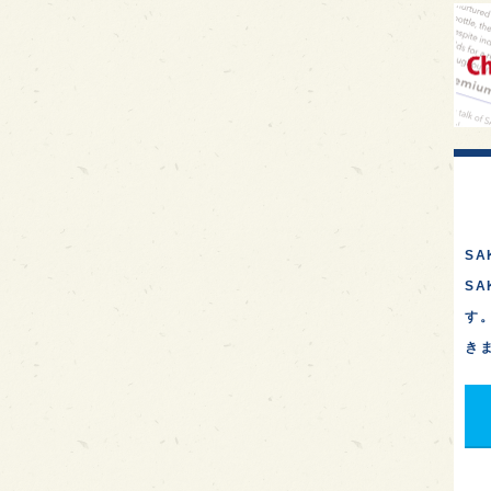
イギ
歌舞
sak