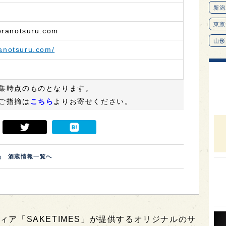
ranotsuru.com
ranotsuru.com/
集時点のものとなります。
ご指摘は
こちら
よりお寄せください。
酒蔵情報一覧へ
新潟
東京
山形
愛知
ィア「SAKETIMES」が提供するオリジナルのサ
北海