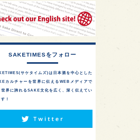
1
1
1
リス
ノルウェー
新宿区
東京都の10蔵が集結！「武
蔵の國の酒祭り2026」
1
1
1
伎町
沖縄県
鳥取県
が、10/3(土)に府中市・
大…
1
etimes_image_4
もっと読む