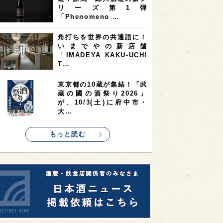
9
9
ニオンリーダーの視点
埼玉県
最新ニュース
8
7
7
県
山梨県
ヨーロッパ
10の設問に答えるだけ
7
7
7
6
県
奈良県
滋賀県
和歌山県
で“好みの日本酒”がわかる
無料サイト「日本酒三角チ
6
6
5
5
県
フランス
高知県
島根県
ャート診…
5
5
5
4
E100
佐賀県
岡山県
岩手県
真夏にしぼりたてのおいし
4
4
4
県
アメリカ
神奈川県
さを無料体験！福井・𠮷田
酒造が「吉峯蔵 しぼりた
4
3
3
3
県
三重県
大阪府
青森県
て生酒無…
3
3
3
2
県
スペイン
香港
福井県
希少なミズナラ木桶で醸
2
2
2
造！新潟・緑川酒造の新シ
ストラリア
台湾
アジア
リーズ第1弾
2
1
1
KEの時代を生きる
静岡県
長崎県
「Phenomeno …
1
1
1
県
現役蔵人
愛媛県
角打ちを世界の共通語に！
いまでやの新店舗
1
1
1
めぐり
シンガポール
カナダ
「IMADEYA KAKU-UCHI
1
1
1
1
T…
県
熊本県
徳島県
北米