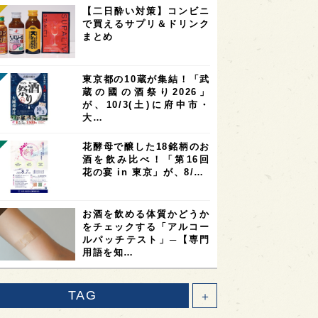
【二日酔い対策】コンビニ
で買えるサプリ＆ドリンク
まとめ
東京都の10蔵が集結！「武
蔵の國の酒祭り2026」
が、10/3(土)に府中市・
大…
花酵母で醸した18銘柄のお
酒を飲み比べ！「第16回
花の宴 in 東京」が、8/…
お酒を飲める体質かどうか
をチェックする「アルコー
ルパッチテスト」─【専門
用語を知…