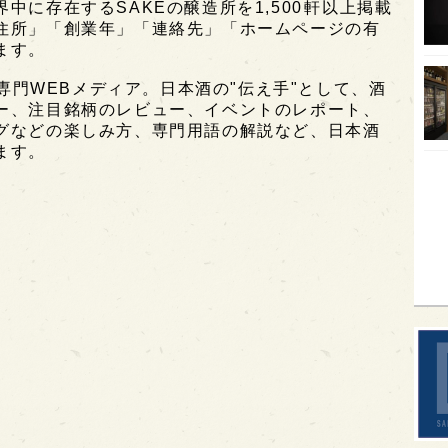
に存在するSAKEの醸造所を1,500軒以上掲載
住所」「創業年」「連絡先」「ホームページの有
オピ
ます。
広島
酒専門WEBメディア。日本酒の"伝え手"として、酒
石川
ー、注目銘柄のレビュー、イベントのレポート、
グなどの楽しみ方、専門用語の解説など、日本酒
富山
ます。
SAK
山口
大分
福岡
オー
SA
香川
全蔵
群馬