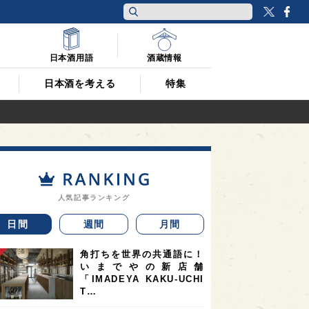
Twitt
F
日本酒用語
酒蔵情報
日本酒を考える
特集
人気記事ランキング
日間
週間
月間
角打ちを世界の共通語に！
いまでやの新店舗
「IMADEYA KAKU-UCHI
T…