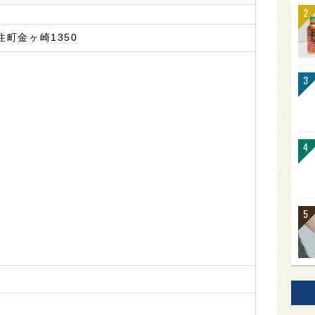
町金ヶ崎1350