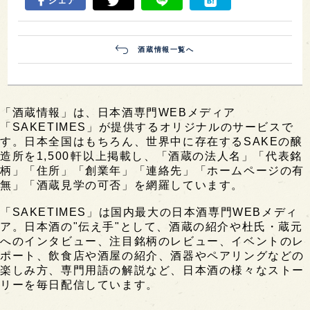
シェア
酒蔵情報一覧へ
「酒蔵情報」は、日本酒専門WEBメディア
「SAKETIMES」が提供するオリジナルのサービスで
す。日本全国はもちろん、世界中に存在するSAKEの醸
造所を1,500軒以上掲載し、「酒蔵の法人名」「代表銘
柄」「住所」「創業年」「連絡先」「ホームページの有
無」「酒蔵見学の可否」を網羅しています。
「SAKETIMES」は国内最大の日本酒専門WEBメディ
ア。日本酒の"伝え手"として、酒蔵の紹介や杜氏・蔵元
へのインタビュー、注目銘柄のレビュー、イベントのレ
ポート、飲食店や酒屋の紹介、酒器やペアリングなどの
楽しみ方、専門用語の解説など、日本酒の様々なストー
リーを毎日配信しています。