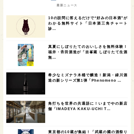
7
7
7
7
山梨県
ヨーロッパ
石川県
奈良県
最新ニュース
7
6
6
6
滋賀県
和歌山県
富山県
フランス
10の設問に答えるだけで“好みの日本酒”が
5
5
5
5
5
高知県
島根県
SAKE100
佐賀県
岡山県
わかる無料サイト「日本酒三角チャート
診…
4
4
4
4
岩手県
山口県
アメリカ
神奈川県
4
3
3
3
3
大分県
三重県
大阪府
青森県
福岡県
真夏にしぼりたてのおいしさを無料体験！
3
3
2
2
スペイン
香港
福井県
オーストラリア
福井・𠮷田酒造が「吉峯蔵 しぼりたて生酒
無…
2
2
2
1
台湾
アジア
SAKEの時代を生きる
静岡県
1
1
1
1
長崎県
香川県
現役蔵人
愛媛県
希少なミズナラ木桶で醸造！新潟・緑川酒
1
1
1
1
全蔵めぐり
シンガポール
カナダ
群馬県
造の新シリーズ第1弾「Phenomeno …
1
1
1
1
1
熊本県
徳島県
北米
イギリス
ノルウェー
1
1
1
1
新宿区
歌舞伎町
沖縄県
鳥取県
角打ちを世界の共通語に！いまでやの新店
舗「IMADEYA KAKU-UCHI T…
1
saketimes_image_4
東京都の10蔵が集結！「武蔵の國の酒祭り