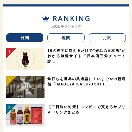
人気記事ランキング
日間
週間
月間
10の設問に答えるだけで“好みの日本酒”が
わかる無料サイト「日本酒三角チャート
診…
角打ちを世界の共通語に！いまでやの新店
舗「IMADEYA KAKU-UCHI T…
【二日酔い対策】コンビニで買えるサプリ
＆ドリンクまとめ