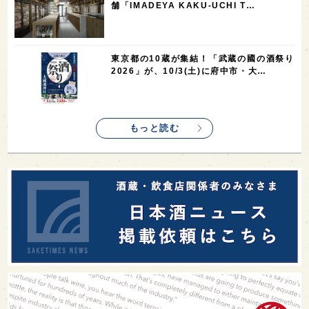
舗「IMADEYA KAKU-UCHI T…
1
saketimes_image_4
東京都の10蔵が集結！「武蔵の國の酒祭り
2026」が、10/3(土)に府中市・大…
もっと読む