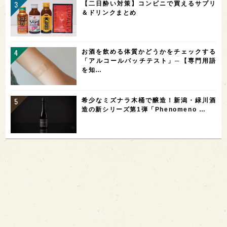
【二日酔い対策】コンビニで買えるサプリ
＆ドリンクまとめ
お酒を飲める体質かどうかをチェックする
「アルコールパッチテスト」─【専門用語
を知…
希少なミズナラ木桶で醸造！新潟・緑川酒
造の新シリーズ第1弾「Phenomeno …