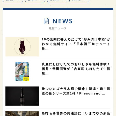
13
12
11
北海道
茨城県
栃木県
9
9
8
オピニオンリーダーの視点
埼玉県
広島県
7
7
7
7
山梨県
ヨーロッパ
石川県
奈良県
最新ニュース
7
6
6
6
滋賀県
和歌山県
富山県
フランス
10の設問に答えるだけで“好みの日本酒”が
5
5
5
5
5
高知県
島根県
SAKE100
佐賀県
岡山県
わかる無料サイト「日本酒三角チャート
診…
4
4
4
4
岩手県
山口県
アメリカ
神奈川県
4
3
3
3
3
大分県
三重県
大阪府
青森県
福岡県
真夏にしぼりたてのおいしさを無料体験！
3
3
2
2
スペイン
香港
福井県
オーストラリア
福井・𠮷田酒造が「吉峯蔵 しぼりたて生酒
無…
2
2
2
1
台湾
アジア
SAKEの時代を生きる
静岡県
1
1
1
1
長崎県
香川県
現役蔵人
愛媛県
希少なミズナラ木桶で醸造！新潟・緑川酒
1
1
1
1
全蔵めぐり
シンガポール
カナダ
群馬県
造の新シリーズ第1弾「Phenomeno …
1
1
1
1
1
熊本県
徳島県
北米
イギリス
ノルウェー
1
1
1
1
新宿区
歌舞伎町
沖縄県
鳥取県
角打ちを世界の共通語に！いまでやの新店