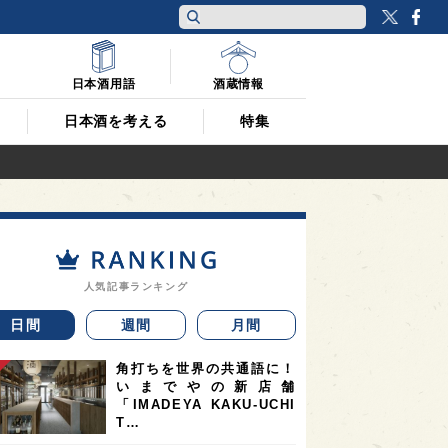
Twitt
F
日本酒用語
酒蔵情報
日本酒を考える
特集
人気記事ランキング
日間
週間
月間
角打ちを世界の共通語に！
いまでやの新店舗
「IMADEYA KAKU-UCHI
T…