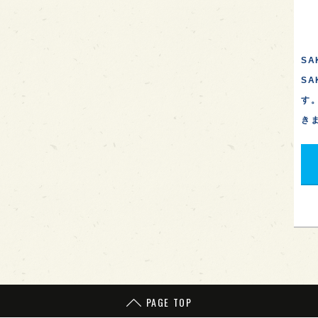
SA
S
す
き
PAGE TOP