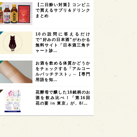
【二日酔い対策】コンビニ
で買えるサプリ＆ドリンク
まとめ
10の設問に答えるだけ
で“好みの日本酒”がわかる
無料サイト「日本酒三角チ
ャート診…
お酒を飲める体質かどうか
をチェックする「アルコー
ルパッチテスト」─【専門
用語を知…
花酵母で醸した18銘柄のお
酒を飲み比べ！「第16回
花の宴 in 東京」が、8/…