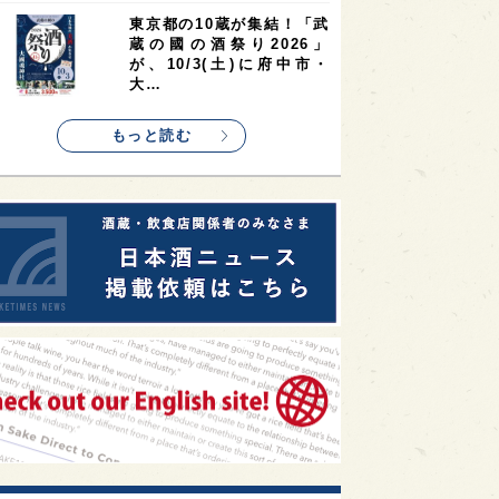
1
1
1
リス
ノルウェー
新宿区
東京都の10蔵が集結！「武
蔵の國の酒祭り2026」
1
1
1
伎町
沖縄県
鳥取県
が、10/3(土)に府中市・
大…
1
etimes_image_4
もっと読む