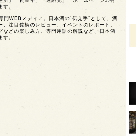
住所」「創業年」「連絡先」「ホームページの有
ます。
オピ
酒専門WEBメディア。日本酒の"伝え手"として、酒
広島
ー、注目銘柄のレビュー、イベントのレポート、
石川
グなどの楽しみ方、専門用語の解説など、日本酒
ます。
富山
SAK
山口
大分
福岡
オー
SA
香川
全蔵
群馬