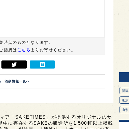
集時点のものとなります。
ご指摘は
こちら
よりお寄せください。
酒蔵情報一覧へ
新潟
東京
山形
ィア「SAKETIMES」が提供するオリジナルのサ
愛知
に存在するSAKEの醸造所を1,500軒以上掲載
北海