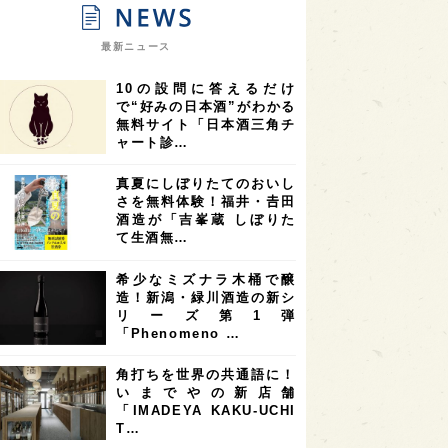
9
9
ニオンリーダーの視点
埼玉県
最新ニュース
8
7
7
県
山梨県
ヨーロッパ
10の設問に答えるだけ
7
7
7
6
県
奈良県
滋賀県
和歌山県
で“好みの日本酒”がわかる
無料サイト「日本酒三角チ
6
6
5
5
県
フランス
高知県
島根県
ャート診…
5
5
5
4
E100
佐賀県
岡山県
岩手県
真夏にしぼりたてのおいし
4
4
4
県
アメリカ
神奈川県
さを無料体験！福井・𠮷田
酒造が「吉峯蔵 しぼりた
4
3
3
3
県
三重県
大阪府
青森県
て生酒無…
3
3
3
2
県
スペイン
香港
福井県
希少なミズナラ木桶で醸
2
2
2
造！新潟・緑川酒造の新シ
ストラリア
台湾
アジア
リーズ第1弾
2
1
1
KEの時代を生きる
静岡県
長崎県
「Phenomeno …
1
1
1
県
現役蔵人
愛媛県
角打ちを世界の共通語に！
いまでやの新店舗
1
1
1
めぐり
シンガポール
カナダ
「IMADEYA KAKU-UCHI
1
1
1
1
T…
県
熊本県
徳島県
北米