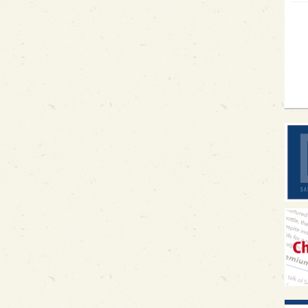
イギ
歌舞
sak