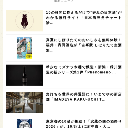
最新ニュース
7
6
6
6
滋賀県
和歌山県
富山県
フランス
10の設問に答えるだけで“好みの日本酒”が
5
5
5
5
5
高知県
島根県
SAKE100
佐賀県
岡山県
わかる無料サイト「日本酒三角チャート
診…
4
4
4
4
岩手県
山口県
アメリカ
神奈川県
4
3
3
3
3
大分県
三重県
大阪府
青森県
福岡県
真夏にしぼりたてのおいしさを無料体験！
3
3
2
2
スペイン
香港
福井県
オーストラリア
福井・𠮷田酒造が「吉峯蔵 しぼりたて生酒
無…
2
2
2
1
台湾
アジア
SAKEの時代を生きる
静岡県
1
1
1
1
長崎県
香川県
現役蔵人
愛媛県
希少なミズナラ木桶で醸造！新潟・緑川酒
1
1
1
1
全蔵めぐり
シンガポール
カナダ
群馬県
造の新シリーズ第1弾「Phenomeno …
1
1
1
1
1
熊本県
徳島県
北米
イギリス
ノルウェー
1
1
1
1
新宿区
歌舞伎町
沖縄県
鳥取県
角打ちを世界の共通語に！いまでやの新店
舗「IMADEYA KAKU-UCHI T…
1
saketimes_image_4
東京都の10蔵が集結！「武蔵の國の酒祭り
2026」が、10/3(土)に府中市・大…