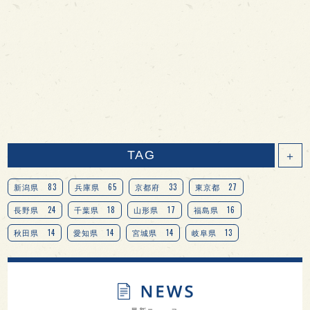
TAG
＋
83
65
33
27
新潟県
兵庫県
京都府
東京都
24
18
17
16
長野県
千葉県
山形県
福島県
14
14
14
13
秋田県
愛知県
宮城県
岐阜県
13
12
11
北海道
茨城県
栃木県
9
9
8
オピニオンリーダーの視点
埼玉県
広島県
7
7
7
7
山梨県
ヨーロッパ
石川県
奈良県