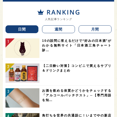
人気記事ランキング
日間
週間
月間
10の設問に答えるだけで“好みの日本酒”が
わかる無料サイト「日本酒三角チャート
診…
【二日酔い対策】コンビニで買えるサプリ
＆ドリンクまとめ
お酒を飲める体質かどうかをチェックする
「アルコールパッチテスト」─【専門用語
を知…
角打ちを世界の共通語に！いまでやの新店