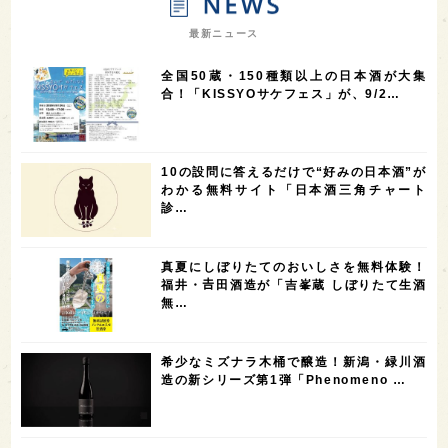
7
7
7
7
山梨県
ヨーロッパ
石川県
奈良県
最新ニュース
7
6
6
6
滋賀県
和歌山県
富山県
フランス
全国50蔵・150種類以上の日本酒が大集
5
5
5
5
5
高知県
島根県
SAKE100
佐賀県
岡山県
合！「KISSYOサケフェス」が、9/2…
4
4
4
4
岩手県
山口県
アメリカ
神奈川県
4
3
3
3
3
大分県
三重県
大阪府
青森県
福岡県
10の設問に答えるだけで“好みの日本酒”が
3
3
2
2
スペイン
香港
福井県
オーストラリア
わかる無料サイト「日本酒三角チャート
診…
2
2
2
1
台湾
アジア
SAKEの時代を生きる
静岡県
1
1
1
1
長崎県
香川県
現役蔵人
愛媛県
真夏にしぼりたてのおいしさを無料体験！
1
1
1
1
全蔵めぐり
シンガポール
カナダ
群馬県
福井・𠮷田酒造が「吉峯蔵 しぼりたて生酒
無…
1
1
1
1
1
熊本県
徳島県
北米
イギリス
ノルウェー
1
1
1
1
新宿区
歌舞伎町
沖縄県
鳥取県
希少なミズナラ木桶で醸造！新潟・緑川酒
造の新シリーズ第1弾「Phenomeno …
1
saketimes_image_4