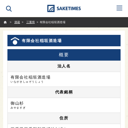
SAKETIMES
酒蔵
三重県
有限会社稲垣酒造場
有限会社稲垣酒造場
概要
法人名
有限会社稲垣酒造場
いながきしゅぞうじょう
代表銘柄
御山杉
みやますぎ
住所