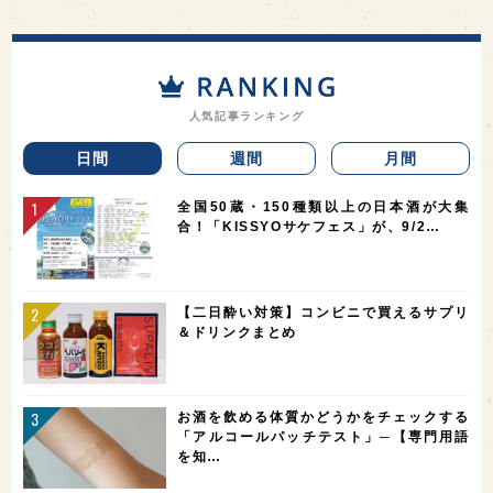
人気記事ランキング
日間
週間
月間
全国50蔵・150種類以上の日本酒が大集
合！「KISSYOサケフェス」が、9/2…
【二日酔い対策】コンビニで買えるサプリ
＆ドリンクまとめ
お酒を飲める体質かどうかをチェックする
「アルコールパッチテスト」─【専門用語
を知…