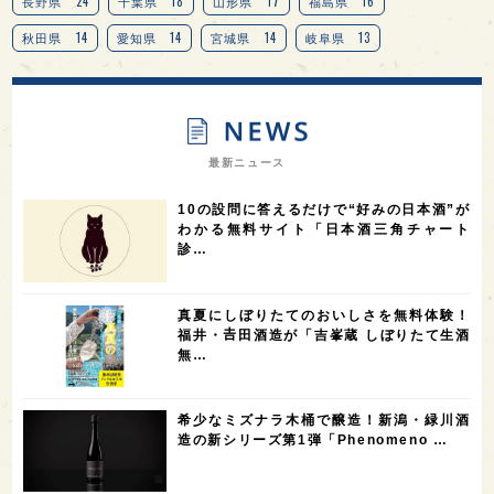
24
18
17
16
長野県
千葉県
山形県
福島県
14
14
14
13
秋田県
愛知県
宮城県
岐阜県
13
12
11
北海道
茨城県
栃木県
9
9
8
オピニオンリーダーの視点
埼玉県
広島県
7
7
7
7
山梨県
ヨーロッパ
石川県
奈良県
最新ニュース
7
6
6
6
滋賀県
和歌山県
富山県
フランス
10の設問に答えるだけで“好みの日本酒”が
5
5
5
5
5
高知県
島根県
SAKE100
佐賀県
岡山県
わかる無料サイト「日本酒三角チャート
診…
4
4
4
4
岩手県
山口県
アメリカ
神奈川県
4
3
3
3
3
大分県
三重県
大阪府
青森県
福岡県
真夏にしぼりたてのおいしさを無料体験！
3
3
2
2
スペイン
香港
福井県
オーストラリア
福井・𠮷田酒造が「吉峯蔵 しぼりたて生酒
無…
2
2
2
1
台湾
アジア
SAKEの時代を生きる
静岡県
1
1
1
1
長崎県
香川県
現役蔵人
愛媛県
希少なミズナラ木桶で醸造！新潟・緑川酒
1
1
1
1
全蔵めぐり
シンガポール
カナダ
群馬県
造の新シリーズ第1弾「Phenomeno …
1
1
1
1
1
熊本県
徳島県
北米
イギリス
ノルウェー