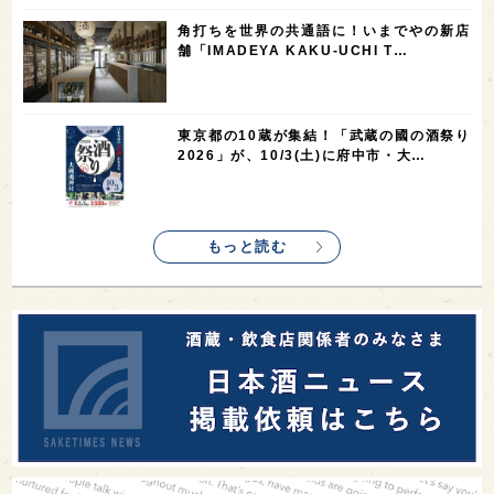
1
1
1
1
新宿区
歌舞伎町
沖縄県
鳥取県
角打ちを世界の共通語に！いまでやの新店
舗「IMADEYA KAKU-UCHI T…
1
saketimes_image_4
東京都の10蔵が集結！「武蔵の國の酒祭り
2026」が、10/3(土)に府中市・大…
もっと読む