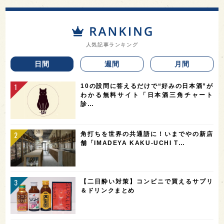
人気記事ランキング
日間
週間
月間
10の設問に答えるだけで“好みの日本酒”が
わかる無料サイト「日本酒三角チャート
診…
角打ちを世界の共通語に！いまでやの新店
舗「IMADEYA KAKU-UCHI T…
【二日酔い対策】コンビニで買えるサプリ
＆ドリンクまとめ