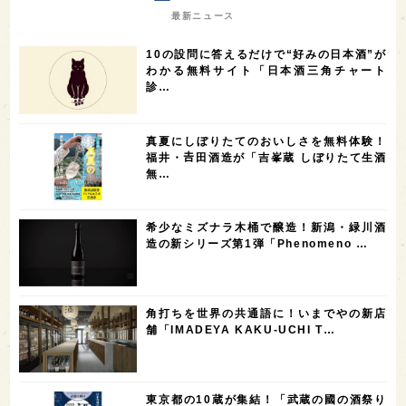
7
7
7
7
山梨県
ヨーロッパ
石川県
奈良県
最新ニュース
7
6
6
6
滋賀県
和歌山県
富山県
フランス
10の設問に答えるだけで“好みの日本酒”が
5
5
5
5
5
高知県
島根県
SAKE100
佐賀県
岡山県
わかる無料サイト「日本酒三角チャート
診…
4
4
4
4
岩手県
山口県
アメリカ
神奈川県
4
3
3
3
3
大分県
三重県
大阪府
青森県
福岡県
真夏にしぼりたてのおいしさを無料体験！
3
3
2
2
スペイン
香港
福井県
オーストラリア
福井・𠮷田酒造が「吉峯蔵 しぼりたて生酒
無…
2
2
2
1
台湾
アジア
SAKEの時代を生きる
静岡県
1
1
1
1
長崎県
香川県
現役蔵人
愛媛県
希少なミズナラ木桶で醸造！新潟・緑川酒
1
1
1
1
全蔵めぐり
シンガポール
カナダ
群馬県
造の新シリーズ第1弾「Phenomeno …
1
1
1
1
1
熊本県
徳島県
北米
イギリス
ノルウェー
1
1
1
1
新宿区
歌舞伎町
沖縄県
鳥取県
角打ちを世界の共通語に！いまでやの新店
舗「IMADEYA KAKU-UCHI T…
1
saketimes_image_4
東京都の10蔵が集結！「武蔵の國の酒祭り