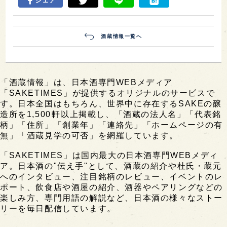
シェア
酒蔵情報一覧へ
「酒蔵情報」は、日本酒専門WEBメディア
「SAKETIMES」が提供するオリジナルのサービスで
す。日本全国はもちろん、世界中に存在するSAKEの醸
造所を1,500軒以上掲載し、「酒蔵の法人名」「代表銘
柄」「住所」「創業年」「連絡先」「ホームページの有
無」「酒蔵見学の可否」を網羅しています。
「SAKETIMES」は国内最大の日本酒専門WEBメディ
ア。日本酒の"伝え手"として、酒蔵の紹介や杜氏・蔵元
へのインタビュー、注目銘柄のレビュー、イベントのレ
ポート、飲食店や酒屋の紹介、酒器やペアリングなどの
楽しみ方、専門用語の解説など、日本酒の様々なストー
リーを毎日配信しています。