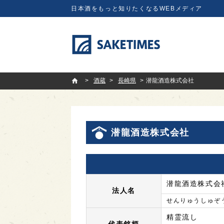
日本酒をもっと知りたくなるWEBメディア
SAKETIMES
酒蔵
長崎県
潜龍酒造株式会社
潜龍酒造株式会社
潜龍酒造株式会
法人名
せんりゅうしゅぞ
精霊流し