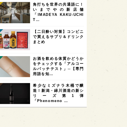
角打ちを世界の共通語に！
いまでやの新店舗
「IMADEYA KAKU-UCHI
T…
【二日酔い対策】コンビニ
で買えるサプリ＆ドリンク
まとめ
お酒を飲める体質かどうか
をチェックする「アルコー
ルパッチテスト」─【専門
用語を知…
希少なミズナラ木桶で醸
造！新潟・緑川酒造の新シ
リーズ第1弾
「Phenomeno …