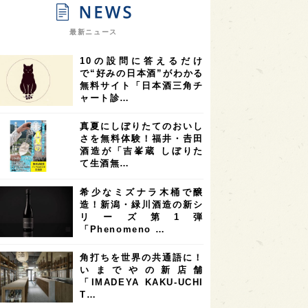
9
9
ニオンリーダーの視点
埼玉県
最新ニュース
8
7
7
県
山梨県
ヨーロッパ
10の設問に答えるだけ
7
7
7
6
県
奈良県
滋賀県
和歌山県
で“好みの日本酒”がわかる
無料サイト「日本酒三角チ
6
6
5
5
県
フランス
高知県
島根県
ャート診…
5
5
5
4
E100
佐賀県
岡山県
岩手県
真夏にしぼりたてのおいし
4
4
4
県
アメリカ
神奈川県
さを無料体験！福井・𠮷田
酒造が「吉峯蔵 しぼりた
4
3
3
3
県
三重県
大阪府
青森県
て生酒無…
3
3
3
2
県
スペイン
香港
福井県
希少なミズナラ木桶で醸
2
2
2
造！新潟・緑川酒造の新シ
ストラリア
台湾
アジア
リーズ第1弾
2
1
1
KEの時代を生きる
静岡県
長崎県
「Phenomeno …
1
1
1
県
現役蔵人
愛媛県
角打ちを世界の共通語に！
いまでやの新店舗
1
1
1
めぐり
シンガポール
カナダ
「IMADEYA KAKU-UCHI
1
1
1
1
T…
県
熊本県
徳島県
北米