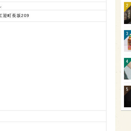
し
江迎町長坂209