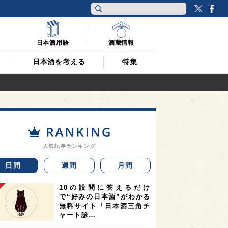
Twitt
F
日本酒用語
酒蔵情報
日本酒を考える
特集
人気記事ランキング
日間
週間
月間
10の設問に答えるだけ
で“好みの日本酒”がわかる
無料サイト「日本酒三角チ
ャート診…