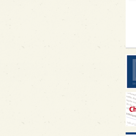
イギ
歌舞
sak