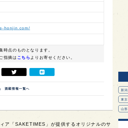
e-honjin.com/
集時点のものとなります。
ご指摘は
こちら
よりお寄せください。
酒蔵情報一覧へ
新潟
東京
山形
愛知
ィア「SAKETIMES」が提供するオリジナルのサ
北海