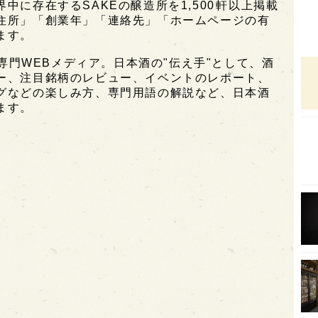
に存在するSAKEの醸造所を1,500軒以上掲載
住所」「創業年」「連絡先」「ホームページの有
オピ
ます。
広島
酒専門WEBメディア。日本酒の"伝え手"として、酒
石川
ー、注目銘柄のレビュー、イベントのレポート、
グなどの楽しみ方、専門用語の解説など、日本酒
富山
ます。
SAK
山口
大分
福岡
オー
SA
香川
全蔵
群馬