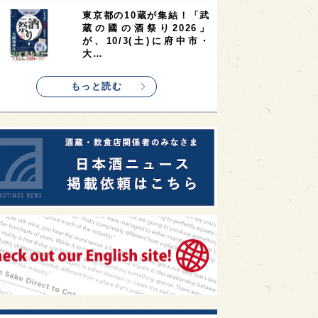
1
1
1
リス
ノルウェー
新宿区
東京都の10蔵が集結！「武
蔵の國の酒祭り2026」
1
1
1
伎町
沖縄県
鳥取県
が、10/3(土)に府中市・
大…
1
etimes_image_4
もっと読む