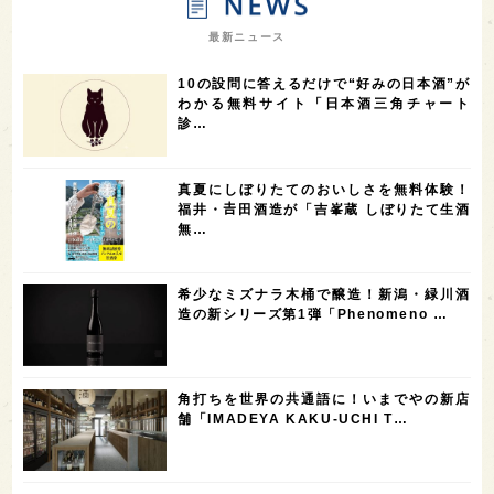
7
7
7
7
山梨県
ヨーロッパ
石川県
奈良県
最新ニュース
7
6
6
6
滋賀県
和歌山県
富山県
フランス
10の設問に答えるだけで“好みの日本酒”が
5
5
5
5
5
高知県
島根県
SAKE100
佐賀県
岡山県
わかる無料サイト「日本酒三角チャート
診…
4
4
4
4
岩手県
山口県
アメリカ
神奈川県
4
3
3
3
3
大分県
三重県
大阪府
青森県
福岡県
真夏にしぼりたてのおいしさを無料体験！
3
3
2
2
スペイン
香港
福井県
オーストラリア
福井・𠮷田酒造が「吉峯蔵 しぼりたて生酒
無…
2
2
2
1
台湾
アジア
SAKEの時代を生きる
静岡県
1
1
1
1
長崎県
香川県
現役蔵人
愛媛県
希少なミズナラ木桶で醸造！新潟・緑川酒
1
1
1
1
全蔵めぐり
シンガポール
カナダ
群馬県
造の新シリーズ第1弾「Phenomeno …
1
1
1
1
1
熊本県
徳島県
北米
イギリス
ノルウェー
1
1
1
1
新宿区
歌舞伎町
沖縄県
鳥取県
角打ちを世界の共通語に！いまでやの新店
舗「IMADEYA KAKU-UCHI T…
1
saketimes_image_4