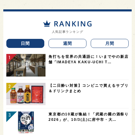
人気記事ランキング
日間
週間
月間
角打ちを世界の共通語に！いまでやの新店
舗「IMADEYA KAKU-UCHI T…
【二日酔い対策】コンビニで買えるサプリ
＆ドリンクまとめ
東京都の10蔵が集結！「武蔵の國の酒祭り
2026」が、10/3(土)に府中市・大…