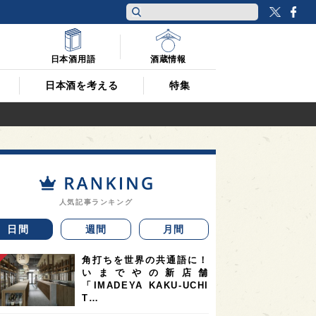
Twitt
F
日本酒用語
酒蔵情報
日本酒を考える
特集
人気記事ランキング
日間
週間
月間
角打ちを世界の共通語に！
いまでやの新店舗
「IMADEYA KAKU-UCHI
T…