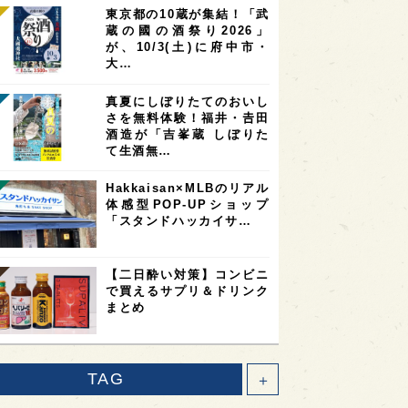
東京都の10蔵が集結！「武
蔵の國の酒祭り2026」
が、10/3(土)に府中市・
大…
真夏にしぼりたてのおいし
さを無料体験！福井・𠮷田
酒造が「吉峯蔵 しぼりた
て生酒無…
Hakkaisan×MLBのリアル
体感型POP-UPショップ
「スタンドハッカイサ…
【二日酔い対策】コンビニ
で買えるサプリ＆ドリンク
まとめ