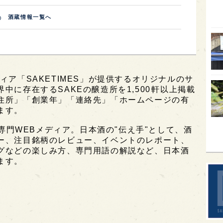
オピ
酒蔵情報一覧へ
広島
石川
富山
ィア「SAKETIMES」が提供するオリジナルのサ
SAK
に存在するSAKEの醸造所を1,500軒以上掲載
山口
住所」「創業年」「連絡先」「ホームページの有
ます。
大分
酒専門WEBメディア。日本酒の"伝え手"として、酒
福岡
ー、注目銘柄のレビュー、イベントのレポート、
オー
グなどの楽しみ方、専門用語の解説など、日本酒
ます。
SA
香川
全蔵
群馬