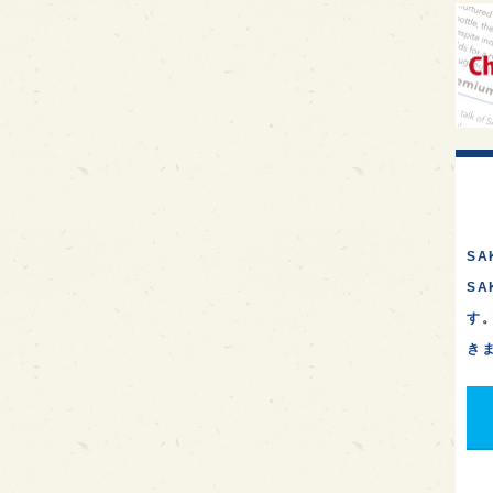
イギ
歌舞
sak