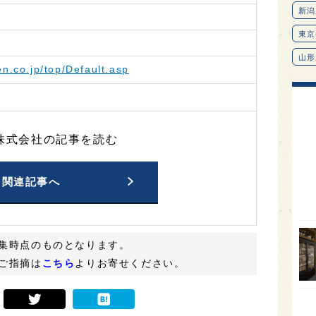
en.co.jp/top/Default.asp
株式会社の記事を読む
関連記事へ
新潟
集時点のものとなります。
東京
ご指摘は
こちら
よりお寄せください。
山形
愛知
北海