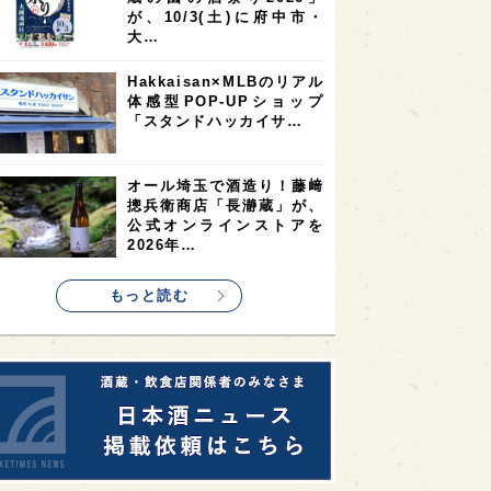
9
9
ニオンリーダーの視点
埼玉県
最新ニュース
8
7
7
県
山梨県
ヨーロッパ
真夏にしぼりたてのおいし
7
7
7
6
県
奈良県
滋賀県
和歌山県
さを無料体験！福井・𠮷田
酒造が「吉峯蔵 しぼりた
6
6
5
5
県
フランス
高知県
島根県
て生酒無…
5
5
5
4
E100
佐賀県
岡山県
岩手県
角打ちを世界の共通語に！
4
4
4
県
アメリカ
神奈川県
いまでやの新店舗
「IMADEYA KAKU-UCHI
4
3
3
3
県
三重県
大阪府
青森県
T…
3
3
3
2
県
スペイン
香港
福井県
東京都の10蔵が集結！「武
2
2
2
蔵の國の酒祭り2026」
ストラリア
台湾
アジア
が、10/3(土)に府中市・
2
1
1
KEの時代を生きる
静岡県
長崎県
大…
1
1
1
県
現役蔵人
愛媛県
Hakkaisan×MLBのリアル
体感型POP-UPショップ
1
1
1
めぐり
シンガポール
カナダ
「スタンドハッカイサ…
1
1
1
1
県
熊本県
徳島県
北米