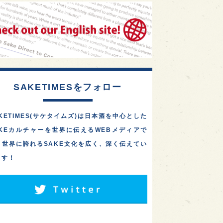
1
1
1
リス
ノルウェー
新宿区
オール埼玉で酒造り！藤﨑
摠兵衛商店「長瀞蔵」が、
1
1
1
伎町
沖縄県
鳥取県
公式オンラインストアを
2026年…
1
etimes_image_4
もっと読む