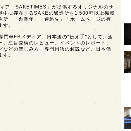
ィア「SAKETIMES」が提供するオリジナルのサ
オピ
に存在するSAKEの醸造所を1,500軒以上掲載
住所」「創業年」「連絡先」「ホームページの有
広島
ます。
石川
酒専門WEBメディア。日本酒の"伝え手"として、酒
富山
ー、注目銘柄のレビュー、イベントのレポート、
SAK
グなどの楽しみ方、専門用語の解説など、日本酒
ます。
山口
大分
福岡
オー
SA
香川
全蔵
群馬