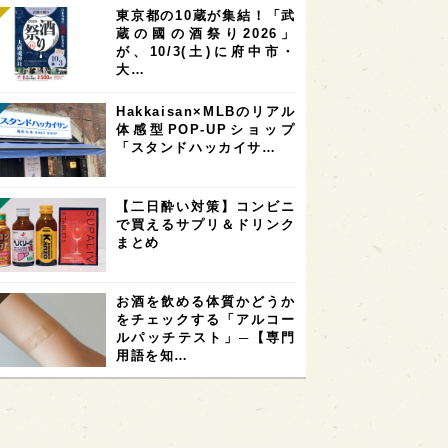
東京都の10蔵が集結！「武
蔵の國の酒祭り2026」
が、10/3(土)に府中市・
大…
Hakkaisan×MLBのリアル
体感型POP-UPショップ
「スタンドハッカイサ…
【二日酔い対策】コンビニ
で買えるサプリ＆ドリンク
まとめ
お酒を飲める体質かどうか
をチェックする「アルコー
ルパッチテスト」─【専門
用語を知…