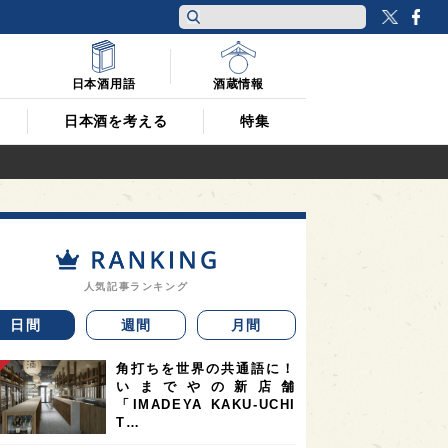
Twitt
F
日本酒用語
酒蔵情報
日本酒を考える
特集
人気記事ランキング
日間
週間
月間
角打ちを世界の共通語に！
いまでやの新店舗
「IMADEYA KAKU-UCHI
T…