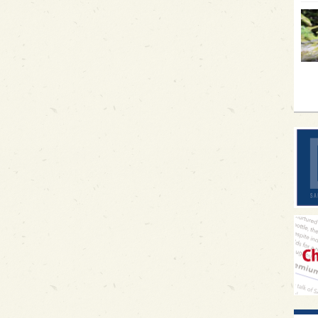
イギ
歌舞
sak