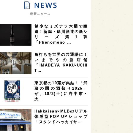
9
9
ニオンリーダーの視点
埼玉県
最新ニュース
8
7
7
県
山梨県
ヨーロッパ
希少なミズナラ木桶で醸
7
7
7
6
県
奈良県
滋賀県
和歌山県
造！新潟・緑川酒造の新シ
リーズ第1弾
6
6
5
5
県
フランス
高知県
島根県
「Phenomeno …
5
5
5
4
E100
佐賀県
岡山県
岩手県
角打ちを世界の共通語に！
4
4
4
県
アメリカ
神奈川県
いまでやの新店舗
「IMADEYA KAKU-UCHI
4
3
3
3
県
三重県
大阪府
青森県
T…
3
3
3
2
県
スペイン
香港
福井県
東京都の10蔵が集結！「武
2
2
2
蔵の國の酒祭り2026」
ストラリア
台湾
アジア
が、10/3(土)に府中市・
2
1
1
KEの時代を生きる
静岡県
長崎県
大…
1
1
1
県
現役蔵人
愛媛県
Hakkaisan×MLBのリアル
体感型POP-UPショップ
1
1
1
めぐり
シンガポール
カナダ
「スタンドハッカイサ…
1
1
1
1
県
熊本県
徳島県
北米