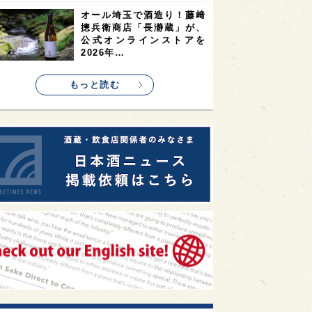
1
1
1
リス
ノルウェー
新宿区
オール埼玉で酒造り！藤﨑
摠兵衛商店「長瀞蔵」が、
1
1
1
伎町
沖縄県
鳥取県
公式オンラインストアを
2026年…
1
etimes_image_4
もっと読む