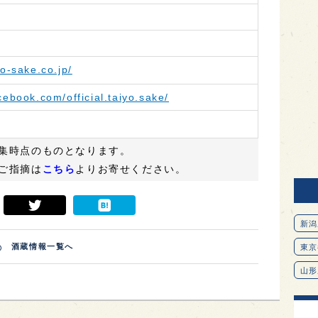
yo-sake.co.jp/
cebook.com/official.taiyo.sake/
集時点のものとなります。
ご指摘は
こちら
よりお寄せください。
新潟
酒蔵情報一覧へ
東京
山形
愛知
北海