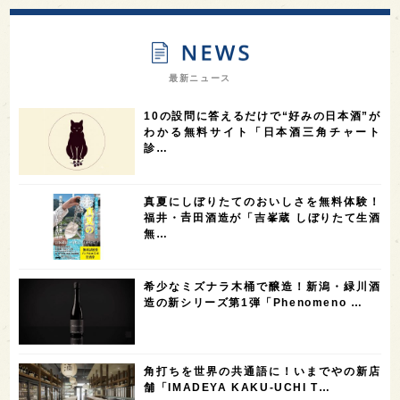
13
12
11
北海道
茨城県
栃木県
9
9
8
オピニオンリーダーの視点
埼玉県
広島県
7
7
7
7
山梨県
ヨーロッパ
石川県
奈良県
最新ニュース
7
6
6
6
滋賀県
和歌山県
富山県
フランス
10の設問に答えるだけで“好みの日本酒”が
5
5
5
5
5
高知県
島根県
SAKE100
佐賀県
岡山県
わかる無料サイト「日本酒三角チャート
診…
4
4
4
4
岩手県
山口県
アメリカ
神奈川県
4
3
3
3
3
大分県
三重県
大阪府
青森県
福岡県
真夏にしぼりたてのおいしさを無料体験！
3
3
2
2
スペイン
香港
福井県
オーストラリア
福井・𠮷田酒造が「吉峯蔵 しぼりたて生酒
無…
2
2
2
1
台湾
アジア
SAKEの時代を生きる
静岡県
1
1
1
1
長崎県
香川県
現役蔵人
愛媛県
希少なミズナラ木桶で醸造！新潟・緑川酒
1
1
1
1
全蔵めぐり
シンガポール
カナダ
群馬県
造の新シリーズ第1弾「Phenomeno …
1
1
1
1
1
熊本県
徳島県
北米
イギリス
ノルウェー
1
1
1
1
新宿区
歌舞伎町
沖縄県
鳥取県
角打ちを世界の共通語に！いまでやの新店
舗「IMADEYA KAKU-UCHI T…
1
saketimes_image_4