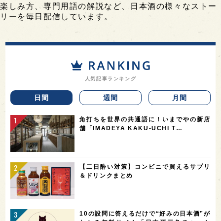
楽しみ方、専門用語の解説など、日本酒の様々なストー
リーを毎日配信しています。
人気記事ランキング
日間
週間
月間
角打ちを世界の共通語に！いまでやの新店
舗「IMADEYA KAKU-UCHI T…
【二日酔い対策】コンビニで買えるサプリ
＆ドリンクまとめ
10の設問に答えるだけで“好みの日本酒”が