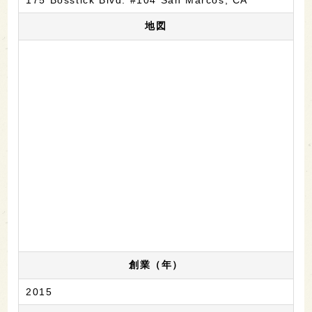
175 Bosstick Blvd. #104 San Marcos, CA
地図
創業（年）
2015