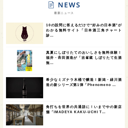
7
7
7
7
山梨県
ヨーロッパ
石川県
奈良県
最新ニュース
7
6
6
6
滋賀県
和歌山県
富山県
フランス
10の設問に答えるだけで“好みの日本酒”が
5
5
5
5
5
高知県
島根県
SAKE100
佐賀県
岡山県
わかる無料サイト「日本酒三角チャート
診…
4
4
4
4
岩手県
山口県
アメリカ
神奈川県
4
3
3
3
3
大分県
三重県
大阪府
青森県
福岡県
真夏にしぼりたてのおいしさを無料体験！
3
3
2
2
スペイン
香港
福井県
オーストラリア
福井・𠮷田酒造が「吉峯蔵 しぼりたて生酒
無…
2
2
2
1
台湾
アジア
SAKEの時代を生きる
静岡県
1
1
1
1
長崎県
香川県
現役蔵人
愛媛県
希少なミズナラ木桶で醸造！新潟・緑川酒
1
1
1
1
全蔵めぐり
シンガポール
カナダ
群馬県
造の新シリーズ第1弾「Phenomeno …
1
1
1
1
1
熊本県
徳島県
北米
イギリス
ノルウェー
1
1
1
1
新宿区
歌舞伎町
沖縄県
鳥取県
角打ちを世界の共通語に！いまでやの新店
舗「IMADEYA KAKU-UCHI T…
1
saketimes_image_4