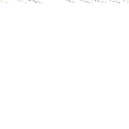
PAGE TOP
日本酒をもっと知りたくなるWEBメディア
SAKETIMESについて
運営会社
お問い合わせ
プライバシーポリシー
ライター募集
広告掲載をご希望の方へ
海外版はこちら
Twitter
Facebook
お酒は20歳になってから。ストップ飲酒運転。
妊娠中や授乳期の飲酒はやめましょう。
飲んだあとはリサイクル。