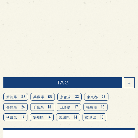
TAG
＋
83
65
33
27
新潟県
兵庫県
京都府
東京都
24
18
17
16
長野県
千葉県
山形県
福島県
14
14
14
13
秋田県
愛知県
宮城県
岐阜県
13
12
11
北海道
茨城県
栃木県
9
9
8
オピニオンリーダーの視点
埼玉県
広島県