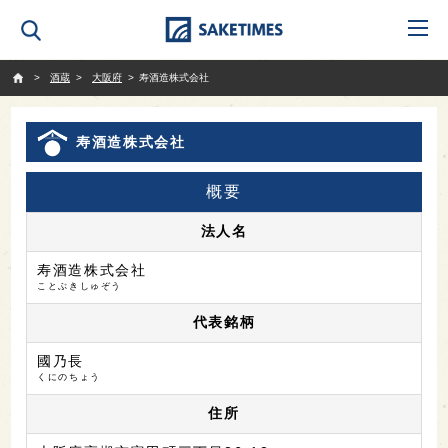
SAKETIMES
酒蔵
大阪府
寿酒造株式会社
寿酒造株式会社
概要
法人名
寿酒造株式会社
ことぶきしゅぞう
代表銘柄
國乃長
くにのちょう
住所