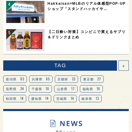
Hakkaisan×MLBのリアル体感型POP-UP
ショップ「スタンドハッカイサ…
【二日酔い対策】コンビニで買えるサプリ
＆ドリンクまとめ
TAG
＋
83
65
33
27
新潟県
兵庫県
京都府
東京都
24
18
17
16
長野県
千葉県
山形県
福島県
14
14
14
13
秋田県
愛知県
宮城県
岐阜県
13
12
11
北海道
茨城県
栃木県
9
9
8
オピニオンリーダーの視点
埼玉県
広島県
7
7
7
7
山梨県
ヨーロッパ
石川県
奈良県
最新ニュース