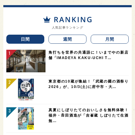
人気記事ランキング
日間
週間
月間
角打ちを世界の共通語に！いまでやの新店
舗「IMADEYA KAKU-UCHI T…
東京都の10蔵が集結！「武蔵の國の酒祭り
2026」が、10/3(土)に府中市・大…
真夏にしぼりたてのおいしさを無料体験！
福井・𠮷田酒造が「吉峯蔵 しぼりたて生酒
無…