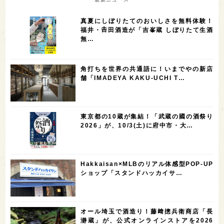
7
6
6
6
滋賀県
和歌山県
富山県
フランス
真夏にしぼりたてのおいしさを無料体験！
5
5
5
5
5
高知県
島根県
SAKE100
佐賀県
岡山県
福井・𠮷田酒造が「吉峯蔵 しぼりたて生酒
無…
4
4
4
4
岩手県
山口県
アメリカ
神奈川県
4
3
3
3
3
大分県
三重県
大阪府
青森県
福岡県
角打ちを世界の共通語に！いまでやの新店
3
3
2
2
スペイン
香港
福井県
オーストラリア
舗「IMADEYA KAKU-UCHI T…
2
2
2
1
台湾
アジア
SAKEの時代を生きる
静岡県
1
1
1
1
長崎県
香川県
現役蔵人
愛媛県
東京都の10蔵が集結！「武蔵の國の酒祭り
1
1
1
1
全蔵めぐり
シンガポール
カナダ
群馬県
2026」が、10/3(土)に府中市・大…
1
1
1
1
1
熊本県
徳島県
北米
イギリス
ノルウェー
1
1
1
1
新宿区
歌舞伎町
沖縄県
鳥取県
Hakkaisan×MLBのリアル体感型POP-UP
ショップ「スタンドハッカイサ…
1
saketimes_image_4
オール埼玉で酒造り！藤﨑摠兵衛商店「長
瀞蔵」が、公式オンラインストアを2026