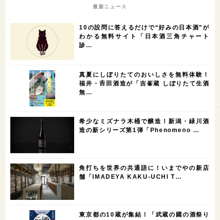
TAG
＋
83
65
33
27
新潟県
兵庫県
京都府
東京都
24
18
17
16
長野県
千葉県
山形県
福島県
14
14
14
13
秋田県
愛知県
宮城県
岐阜県
13
12
11
北海道
茨城県
栃木県
9
9
8
オピニオンリーダーの視点
埼玉県
広島県