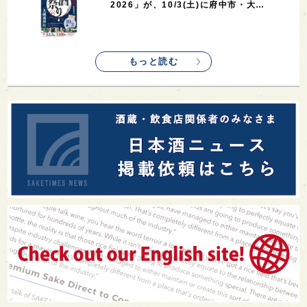
7
7
7
7
山梨県
ヨーロッパ
石川県
奈良県
最新ニュース
7
6
6
6
滋賀県
和歌山県
富山県
フランス
10の設問に答えるだけで“好みの日本酒”が
5
5
5
5
5
高知県
島根県
SAKE100
佐賀県
岡山県
わかる無料サイト「日本酒三角チャート
診…
4
4
4
4
岩手県
山口県
アメリカ
神奈川県
4
3
3
3
3
大分県
三重県
大阪府
青森県
福岡県
真夏にしぼりたてのおいしさを無料体験！
3
3
2
2
スペイン
香港
福井県
オーストラリア
福井・𠮷田酒造が「吉峯蔵 しぼりたて生酒
無…
2
2
2
1
台湾
アジア
SAKEの時代を生きる
静岡県
1
1
1
1
長崎県
香川県
現役蔵人
愛媛県
希少なミズナラ木桶で醸造！新潟・緑川酒
1
1
1
1
全蔵めぐり
シンガポール
カナダ
群馬県
造の新シリーズ第1弾「Phenomeno …
1
1
1
1
1
熊本県
徳島県
北米
イギリス
ノルウェー
1
1
1
1
新宿区
歌舞伎町
沖縄県
鳥取県
角打ちを世界の共通語に！いまでやの新店
舗「IMADEYA KAKU-UCHI T…
1
saketimes_image_4