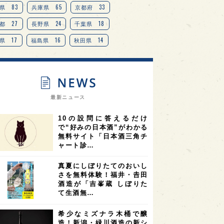
83
65
33
県
兵庫県
京都府
27
24
18
都
長野県
千葉県
17
16
14
県
福島県
秋田県
14
14
13
県
宮城県
岐阜県
13
12
11
道
茨城県
栃木県
9
9
ニオンリーダーの視点
埼玉県
最新ニュース
8
7
7
県
山梨県
ヨーロッパ
10の設問に答えるだけ
7
7
7
6
県
奈良県
滋賀県
和歌山県
で“好みの日本酒”がわかる
無料サイト「日本酒三角チ
6
6
5
5
県
フランス
高知県
島根県
ャート診…
5
5
5
4
E100
佐賀県
岡山県
岩手県
真夏にしぼりたてのおいし
4
4
4
県
アメリカ
神奈川県
さを無料体験！福井・𠮷田
酒造が「吉峯蔵 しぼりた
4
3
3
3
県
三重県
大阪府
青森県
て生酒無…
3
3
3
2
県
スペイン
香港
福井県
希少なミズナラ木桶で醸
2
2
2
造！新潟・緑川酒造の新シ
ストラリア
台湾
アジア