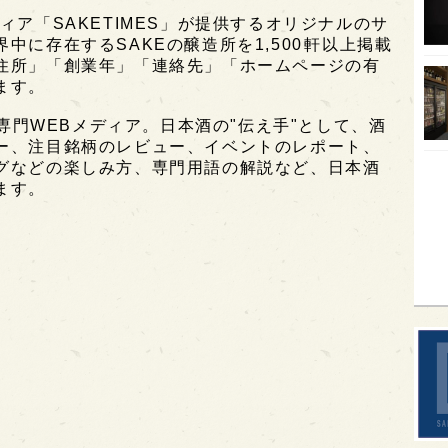
ィア「SAKETIMES」が提供するオリジナルのサ
SA
に存在するSAKEの醸造所を1,500軒以上掲載
香川
住所」「創業年」「連絡先」「ホームページの有
ます。
全蔵
酒専門WEBメディア。日本酒の"伝え手"として、酒
群馬
ー、注目銘柄のレビュー、イベントのレポート、
イギ
グなどの楽しみ方、専門用語の解説など、日本酒
ます。
歌舞
sak