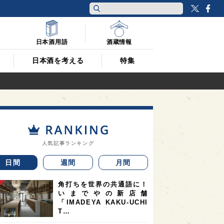
Twitt
F
日本酒用語
酒蔵情報
日本酒を考える
特集
人気記事ランキング
日間
週間
月間
角打ちを世界の共通語に！
いまでやの新店舗
「IMADEYA KAKU-UCHI
T…