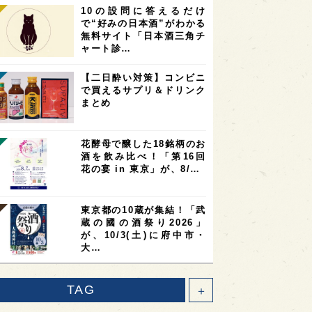
10の設問に答えるだけ
で“好みの日本酒”がわかる
無料サイト「日本酒三角チ
ャート診…
【二日酔い対策】コンビニ
で買えるサプリ＆ドリンク
まとめ
花酵母で醸した18銘柄のお
酒を飲み比べ！「第16回
花の宴 in 東京」が、8/…
東京都の10蔵が集結！「武
蔵の國の酒祭り2026」
が、10/3(土)に府中市・
大…
TAG
＋