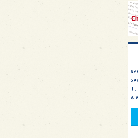
SA
S
す
き