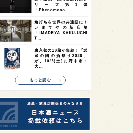
リーズ第1弾
2
1
1
KEの時代を生きる
静岡県
長崎県
「Phenomeno …
1
1
1
県
現役蔵人
愛媛県
角打ちを世界の共通語に！
いまでやの新店舗
1
1
1
めぐり
シンガポール
カナダ
「IMADEYA KAKU-UCHI
1
1
1
1
T…
県
熊本県
徳島県
北米
1
1
1
リス
ノルウェー
新宿区
東京都の10蔵が集結！「武
蔵の國の酒祭り2026」
1
1
1
伎町
沖縄県
鳥取県
が、10/3(土)に府中市・
大…
1
etimes_image_4
もっと読む