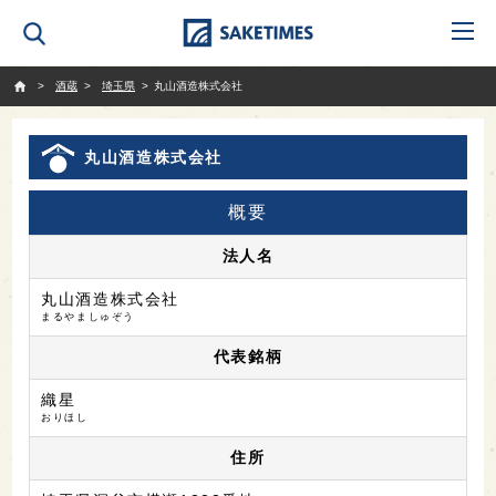
SAKETIMES
酒蔵
埼玉県
丸山酒造株式会社
丸山酒造株式会社
概要
法人名
丸山酒造株式会社
まるやましゅぞう
代表銘柄
織星
おりほし
住所