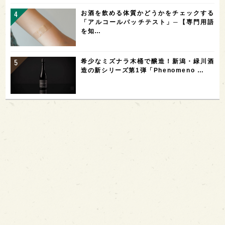
お酒を飲める体質かどうかをチェックする
「アルコールパッチテスト」─【専門用語
を知…
希少なミズナラ木桶で醸造！新潟・緑川酒
造の新シリーズ第1弾「Phenomeno …