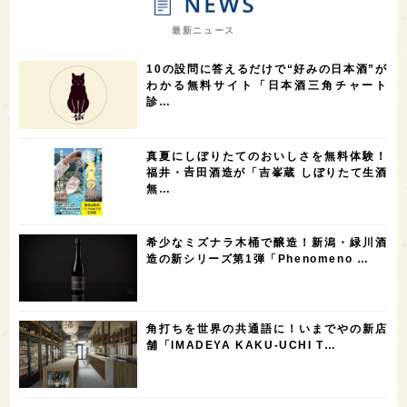
7
7
7
7
山梨県
ヨーロッパ
石川県
奈良県
最新ニュース
7
6
6
6
滋賀県
和歌山県
富山県
フランス
10の設問に答えるだけで“好みの日本酒”が
5
5
5
5
5
高知県
島根県
SAKE100
佐賀県
岡山県
わかる無料サイト「日本酒三角チャート
診…
4
4
4
4
岩手県
山口県
アメリカ
神奈川県
4
3
3
3
3
大分県
三重県
大阪府
青森県
福岡県
真夏にしぼりたてのおいしさを無料体験！
3
3
2
2
スペイン
香港
福井県
オーストラリア
福井・𠮷田酒造が「吉峯蔵 しぼりたて生酒
無…
2
2
2
1
台湾
アジア
SAKEの時代を生きる
静岡県
1
1
1
1
長崎県
香川県
現役蔵人
愛媛県
希少なミズナラ木桶で醸造！新潟・緑川酒
1
1
1
1
全蔵めぐり
シンガポール
カナダ
群馬県
造の新シリーズ第1弾「Phenomeno …
1
1
1
1
1
熊本県
徳島県
北米
イギリス
ノルウェー
1
1
1
1
新宿区
歌舞伎町
沖縄県
鳥取県
角打ちを世界の共通語に！いまでやの新店
舗「IMADEYA KAKU-UCHI T…
1
saketimes_image_4