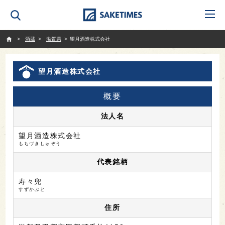
SAKETIMES
酒蔵
滋賀県
望月酒造株式会社
望月酒造株式会社
概要
法人名
望月酒造株式会社
もちづきしゅぞう
代表銘柄
寿々兜
すずかぶと
住所