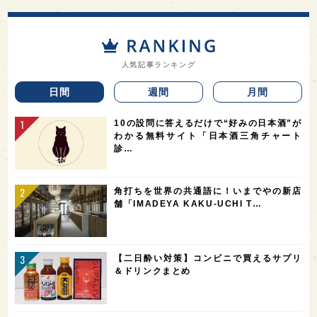
人気記事ランキング
日間
週間
月間
10の設問に答えるだけで“好みの日本酒”が
わかる無料サイト「日本酒三角チャート
診…
角打ちを世界の共通語に！いまでやの新店
舗「IMADEYA KAKU-UCHI T…
【二日酔い対策】コンビニで買えるサプリ
＆ドリンクまとめ