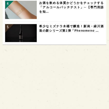
お酒を飲める体質かどうかをチェックする
「アルコールパッチテスト」─【専門用語
を知…
希少なミズナラ木桶で醸造！新潟・緑川酒
造の新シリーズ第1弾「Phenomeno …