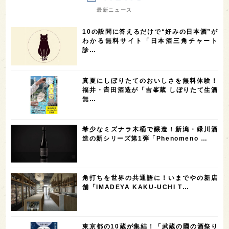
7
7
7
7
山梨県
ヨーロッパ
石川県
奈良県
最新ニュース
7
6
6
6
滋賀県
和歌山県
富山県
フランス
10の設問に答えるだけで“好みの日本酒”が
5
5
5
5
5
高知県
島根県
SAKE100
佐賀県
岡山県
わかる無料サイト「日本酒三角チャート
診…
4
4
4
4
岩手県
山口県
アメリカ
神奈川県
4
3
3
3
3
大分県
三重県
大阪府
青森県
福岡県
真夏にしぼりたてのおいしさを無料体験！
3
3
2
2
スペイン
香港
福井県
オーストラリア
福井・𠮷田酒造が「吉峯蔵 しぼりたて生酒
無…
2
2
2
1
台湾
アジア
SAKEの時代を生きる
静岡県
1
1
1
1
長崎県
香川県
現役蔵人
愛媛県
希少なミズナラ木桶で醸造！新潟・緑川酒
1
1
1
1
全蔵めぐり
シンガポール
カナダ
群馬県
造の新シリーズ第1弾「Phenomeno …
1
1
1
1
1
熊本県
徳島県
北米
イギリス
ノルウェー
1
1
1
1
新宿区
歌舞伎町
沖縄県
鳥取県
角打ちを世界の共通語に！いまでやの新店
舗「IMADEYA KAKU-UCHI T…
1
saketimes_image_4
東京都の10蔵が集結！「武蔵の國の酒祭り