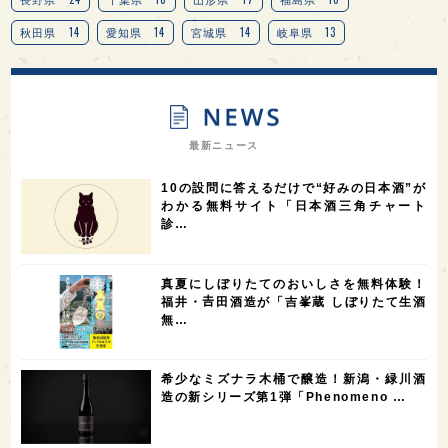
14
14
14
13
秋田県
愛知県
宮城県
岐阜県
13
12
11
北海道
茨城県
栃木県
9
9
8
オピニオンリーダーの視点
埼玉県
広島県
7
7
7
7
山梨県
ヨーロッパ
石川県
奈良県
最新ニュース
7
6
6
6
滋賀県
和歌山県
富山県
フランス
10の設問に答えるだけで“好みの日本酒”が
5
5
5
5
5
高知県
島根県
SAKE100
佐賀県
岡山県
わかる無料サイト「日本酒三角チャート
診…
4
4
4
4
岩手県
山口県
アメリカ
神奈川県
4
3
3
3
3
大分県
三重県
大阪府
青森県
福岡県
真夏にしぼりたてのおいしさを無料体験！
3
3
2
2
スペイン
香港
福井県
オーストラリア
福井・𠮷田酒造が「吉峯蔵 しぼりたて生酒
無…
2
2
2
1
台湾
アジア
SAKEの時代を生きる
静岡県
1
1
1
1
長崎県
香川県
現役蔵人
愛媛県
希少なミズナラ木桶で醸造！新潟・緑川酒
1
1
1
1
全蔵めぐり
シンガポール
カナダ
群馬県
造の新シリーズ第1弾「Phenomeno …
1
1
1
1
1
熊本県
徳島県
北米
イギリス
ノルウェー