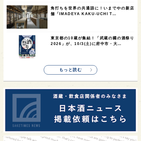
1
1
1
1
新宿区
歌舞伎町
沖縄県
鳥取県
角打ちを世界の共通語に！いまでやの新店
舗「IMADEYA KAKU-UCHI T…
1
saketimes_image_4
東京都の10蔵が集結！「武蔵の國の酒祭り
2026」が、10/3(土)に府中市・大…
もっと読む