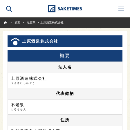
SAKETIMES
酒蔵
滋賀県
上原酒造株式会社
上原酒造株式会社
概要
法人名
上原酒造株式会社
うえはらしゅぞう
代表銘柄
不老泉
ふろうせん
住所