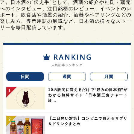
ア。日本酒の"伝え手"として、酒蔵の紹介や杜氏・蔵元
へのインタビュー、注目銘柄のレビュー、イベントのレ
ポート、飲食店や酒屋の紹介、酒器やペアリングなどの
楽しみ方、専門用語の解説など、日本酒の様々なストー
リーを毎日配信しています。
人気記事ランキング
日間
週間
月間
10の設問に答えるだけで“好みの日本酒”が
わかる無料サイト「日本酒三角チャート
診…
【二日酔い対策】コンビニで買えるサプリ
＆ドリンクまとめ