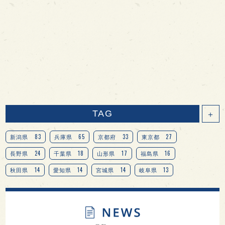
TAG
＋
83
65
33
27
新潟県
兵庫県
京都府
東京都
24
18
17
16
長野県
千葉県
山形県
福島県
14
14
14
13
秋田県
愛知県
宮城県
岐阜県
13
12
11
北海道
茨城県
栃木県
9
9
8
オピニオンリーダーの視点
埼玉県
広島県
7
7
7
7
山梨県
ヨーロッパ
石川県
奈良県