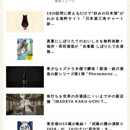
最新ニュース
7
6
6
6
滋賀県
和歌山県
富山県
フランス
10の設問に答えるだけで“好みの日本酒”が
5
5
5
5
5
高知県
島根県
SAKE100
佐賀県
岡山県
わかる無料サイト「日本酒三角チャート
診…
4
4
4
4
岩手県
山口県
アメリカ
神奈川県
4
3
3
3
3
大分県
三重県
大阪府
青森県
福岡県
真夏にしぼりたてのおいしさを無料体験！
3
3
2
2
スペイン
香港
福井県
オーストラリア
福井・𠮷田酒造が「吉峯蔵 しぼりたて生酒
無…
2
2
2
1
台湾
アジア
SAKEの時代を生きる
静岡県
1
1
1
1
長崎県
香川県
現役蔵人
愛媛県
希少なミズナラ木桶で醸造！新潟・緑川酒
1
1
1
1
全蔵めぐり
シンガポール
カナダ
群馬県
造の新シリーズ第1弾「Phenomeno …
1
1
1
1
1
熊本県
徳島県
北米
イギリス
ノルウェー
1
1
1
1
新宿区
歌舞伎町
沖縄県
鳥取県
角打ちを世界の共通語に！いまでやの新店
舗「IMADEYA KAKU-UCHI T…
1
saketimes_image_4
東京都の10蔵が集結！「武蔵の國の酒祭り
2026」が、10/3(土)に府中市・大…