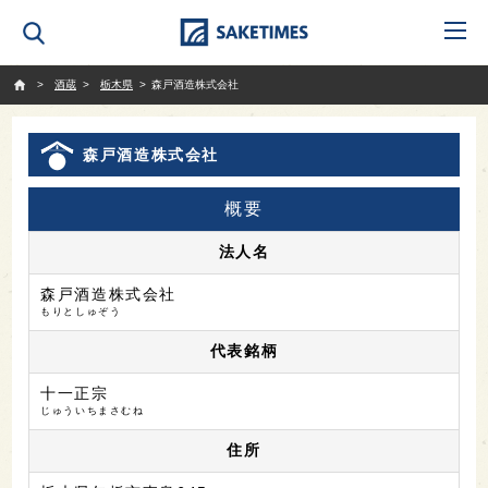
SAKETIMES
酒蔵
栃木県
森戸酒造株式会社
森戸酒造株式会社
概要
法人名
森戸酒造株式会社
もりとしゅぞう
代表銘柄
十一正宗
じゅういちまさむね
住所