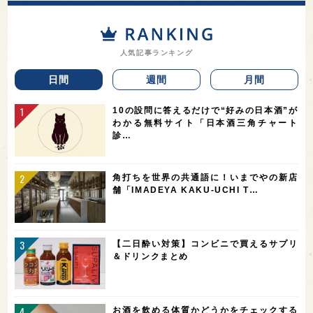
人気記事ランキング
日間
週間
月間
10の設問に答えるだけで“好みの日本酒”が
わかる無料サイト「日本酒三角チャート
診…
角打ちを世界の共通語に！いまでやの新店
舗「IMADEYA KAKU-UCHI T…
【二日酔い対策】コンビニで買えるサプリ
＆ドリンクまとめ
お酒を飲める体質かどうかをチェックする