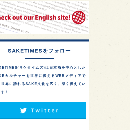
1
1
1
リス
ノルウェー
新宿区
オール埼玉で酒造り！藤﨑
摠兵衛商店「長瀞蔵」が、
1
1
1
伎町
沖縄県
鳥取県
公式オンラインストアを
2026年…
1
etimes_image_4
もっと読む