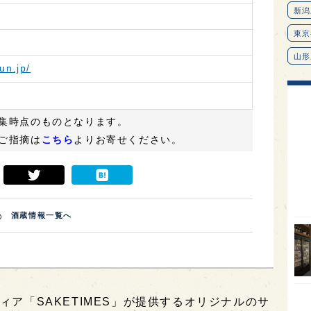
un.jp/
集時点のものとなります。
ご指摘は
こちら
よりお寄せください。
酒蔵情報一覧へ
新潟
東京
山形
愛知
ィア「SAKETIMES」が提供するオリジナルのサ
北海