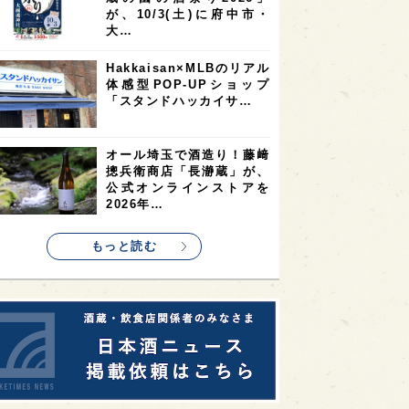
9
9
ニオンリーダーの視点
埼玉県
最新ニュース
8
7
7
県
山梨県
ヨーロッパ
真夏にしぼりたてのおいし
7
7
7
6
県
奈良県
滋賀県
和歌山県
さを無料体験！福井・𠮷田
酒造が「吉峯蔵 しぼりた
6
6
5
5
県
フランス
高知県
島根県
て生酒無…
5
5
5
4
E100
佐賀県
岡山県
岩手県
角打ちを世界の共通語に！
4
4
4
県
アメリカ
神奈川県
いまでやの新店舗
「IMADEYA KAKU-UCHI
4
3
3
3
県
三重県
大阪府
青森県
T…
3
3
3
2
県
スペイン
香港
福井県
東京都の10蔵が集結！「武
2
2
2
蔵の國の酒祭り2026」
ストラリア
台湾
アジア
が、10/3(土)に府中市・
2
1
1
KEの時代を生きる
静岡県
長崎県
大…
1
1
1
県
現役蔵人
愛媛県
Hakkaisan×MLBのリアル
体感型POP-UPショップ
1
1
1
めぐり
シンガポール
カナダ
「スタンドハッカイサ…
1
1
1
1
県
熊本県
徳島県
北米