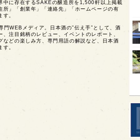
に存在するSAKEの醸造所を1,500軒以上掲載
住所」「創業年」「連絡先」「ホームページの有
オピ
ます。
広島
酒専門WEBメディア。日本酒の"伝え手"として、酒
石川
ー、注目銘柄のレビュー、イベントのレポート、
グなどの楽しみ方、専門用語の解説など、日本酒
富山
ます。
SAK
山口
大分
福岡
オー
SA
香川
全蔵
群馬