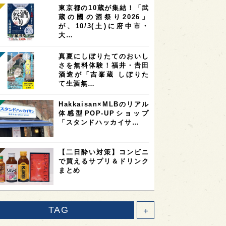
東京都の10蔵が集結！「武
蔵の國の酒祭り2026」
が、10/3(土)に府中市・
大…
真夏にしぼりたてのおいし
さを無料体験！福井・𠮷田
酒造が「吉峯蔵 しぼりた
て生酒無…
Hakkaisan×MLBのリアル
体感型POP-UPショップ
「スタンドハッカイサ…
【二日酔い対策】コンビニ
で買えるサプリ＆ドリンク
まとめ