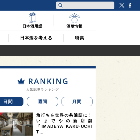
Twitt
F
日本酒用語
酒蔵情報
日本酒を考える
特集
人気記事ランキング
日間
週間
月間
角打ちを世界の共通語に！
いまでやの新店舗
「IMADEYA KAKU-UCHI
T…