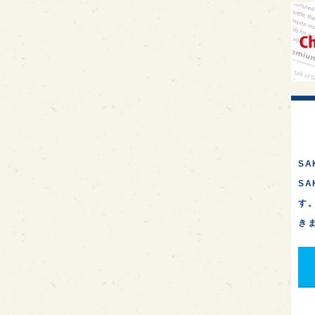
イギ
歌舞
sak