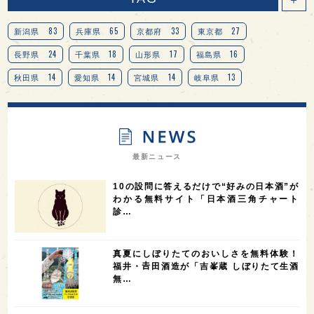
83
65
33
27
新潟県
兵庫県
京都府
東京都
24
18
17
16
長野県
千葉県
山形県
福島県
14
14
14
13
秋田県
愛知県
宮城県
岐阜県
13
12
11
北海道
茨城県
栃木県
9
9
8
オピニオンリーダーの視点
埼玉県
広島県
7
7
7
7
山梨県
ヨーロッパ
石川県
奈良県
最新ニュース
7
6
6
6
滋賀県
和歌山県
富山県
フランス
10の設問に答えるだけで“好みの日本酒”が
5
5
5
5
5
高知県
島根県
SAKE100
佐賀県
岡山県
わかる無料サイト「日本酒三角チャート
診…
4
4
4
4
岩手県
山口県
アメリカ
神奈川県
4
3
3
3
3
大分県
三重県
大阪府
青森県
福岡県
真夏にしぼりたてのおいしさを無料体験！
3
3
2
2
スペイン
香港
福井県
オーストラリア
福井・𠮷田酒造が「吉峯蔵 しぼりたて生酒
無…
2
2
2
1
台湾
アジア
SAKEの時代を生きる
静岡県
1
1
1
1
長崎県
香川県
現役蔵人
愛媛県