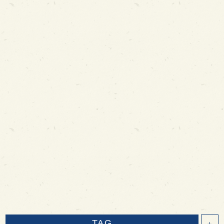
TAG
＋