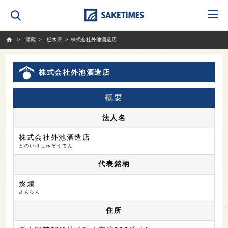
SAKETIMES
酒蔵
栃木県
株式会社外池酒造店
株式会社外池酒造店
概要
法人名
株式会社外池酒造店
とのいけしゅぞうてん
代表銘柄
燦爛
さんらん
住所