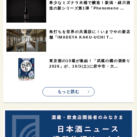
希少なミズナラ木桶で醸造！新潟・緑川酒
1
1
1
1
全蔵めぐり
シンガポール
カナダ
群馬県
造の新シリーズ第1弾「Phenomeno …
1
1
1
1
1
熊本県
徳島県
北米
イギリス
ノルウェー
1
1
1
1
新宿区
歌舞伎町
沖縄県
鳥取県
角打ちを世界の共通語に！いまでやの新店
舗「IMADEYA KAKU-UCHI T…
1
saketimes_image_4
東京都の10蔵が集結！「武蔵の國の酒祭り
2026」が、10/3(土)に府中市・大…
もっと読む