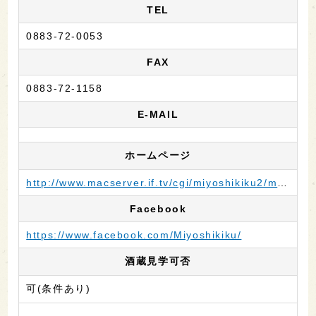
TEL
0883-72-0053
FAX
0883-72-1158
E-MAIL
ホームページ
http://www.macserver.if.tv/cgi/miyoshikiku2/modules/wordpress1/
Facebook
https://www.facebook.com/Miyoshikiku/
酒蔵見学可否
可(条件あり)