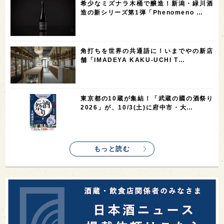
希少なミズナラ木桶で醸造！新潟・緑川酒
1
1
1
1
全蔵めぐり
シンガポール
カナダ
群馬県
造の新シリーズ第1弾「Phenomeno …
1
1
1
1
1
熊本県
徳島県
北米
イギリス
ノルウェー
1
1
1
1
新宿区
歌舞伎町
沖縄県
鳥取県
角打ちを世界の共通語に！いまでやの新店
舗「IMADEYA KAKU-UCHI T…
1
saketimes_image_4
東京都の10蔵が集結！「武蔵の國の酒祭り
2026」が、10/3(土)に府中市・大…
もっと読む