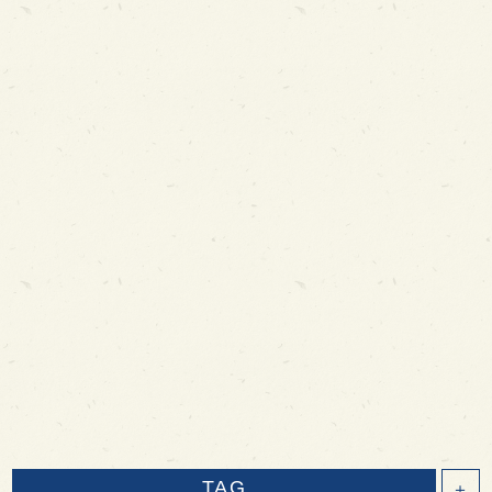
TAG
＋