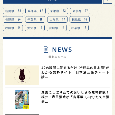
83
65
33
27
新潟県
兵庫県
京都府
東京都
24
18
17
16
長野県
千葉県
山形県
福島県
14
14
14
13
秋田県
愛知県
宮城県
岐阜県
13
12
11
北海道
茨城県
栃木県
9
9
8
オピニオンリーダーの視点
埼玉県
広島県
7
7
7
7
山梨県
ヨーロッパ
石川県
奈良県
最新ニュース
7
6
6
6
滋賀県
和歌山県
富山県
フランス
10の設問に答えるだけで“好みの日本酒”が
5
5
5
5
5
高知県
島根県
SAKE100
佐賀県
岡山県
わかる無料サイト「日本酒三角チャート
診…
4
4
4
4
岩手県
山口県
アメリカ
神奈川県
4
3
3
3
3
大分県
三重県
大阪府
青森県
福岡県
真夏にしぼりたてのおいしさを無料体験！
3
3
2
2
スペイン
香港
福井県
オーストラリア
福井・𠮷田酒造が「吉峯蔵 しぼりたて生酒
無…
2
2
2
1
台湾
アジア
SAKEの時代を生きる
静岡県
1
1
1
1
長崎県
香川県
現役蔵人
愛媛県