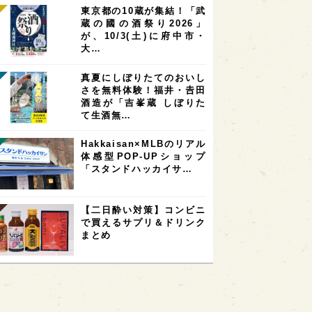
東京都の10蔵が集結！「武
蔵の國の酒祭り2026」
が、10/3(土)に府中市・
大…
真夏にしぼりたてのおいし
さを無料体験！福井・𠮷田
酒造が「吉峯蔵 しぼりた
て生酒無…
Hakkaisan×MLBのリアル
体感型POP-UPショップ
「スタンドハッカイサ…
【二日酔い対策】コンビニ
で買えるサプリ＆ドリンク
まとめ