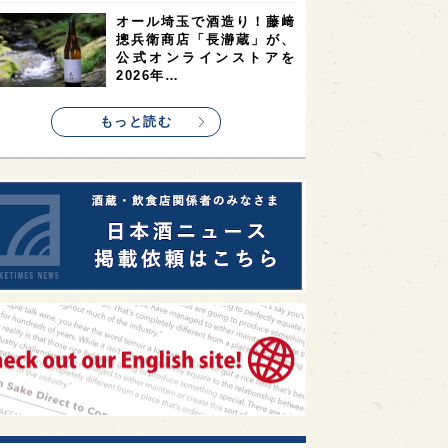
1
1
1
リス
ノルウェー
新宿区
オール埼玉で酒造り！藤﨑
摠兵衛商店「長瀞蔵」が、
1
1
1
伎町
沖縄県
鳥取県
公式オンラインストアを
2026年…
1
etimes_image_4
もっと読む