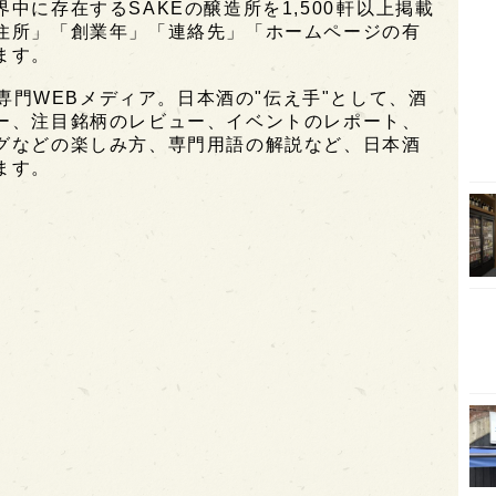
に存在するSAKEの醸造所を1,500軒以上掲載
住所」「創業年」「連絡先」「ホームページの有
オピ
ます。
広島
酒専門WEBメディア。日本酒の"伝え手"として、酒
石川
ー、注目銘柄のレビュー、イベントのレポート、
グなどの楽しみ方、専門用語の解説など、日本酒
富山
ます。
SAK
山口
大分
福岡
オー
SA
香川
全蔵
群馬