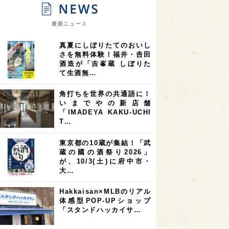
9
9
ニオンリーダーの視点
埼玉県
最新ニュース
8
7
7
県
山梨県
ヨーロッパ
真夏にしぼりたてのおいし
7
7
7
6
県
奈良県
滋賀県
和歌山県
さを無料体験！福井・𠮷田
酒造が「吉峯蔵 しぼりた
6
6
5
5
県
フランス
高知県
島根県
て生酒無…
5
5
5
4
E100
佐賀県
岡山県
岩手県
角打ちを世界の共通語に！
4
4
4
県
アメリカ
神奈川県
いまでやの新店舗
「IMADEYA KAKU-UCHI
4
3
3
3
県
三重県
大阪府
青森県
T…
3
3
3
2
県
スペイン
香港
福井県
東京都の10蔵が集結！「武
2
2
2
蔵の國の酒祭り2026」
ストラリア
台湾
アジア
が、10/3(土)に府中市・
2
1
1
KEの時代を生きる
静岡県
長崎県
大…
1
1
1
県
現役蔵人
愛媛県
Hakkaisan×MLBのリアル
体感型POP-UPショップ
1
1
1
めぐり
シンガポール
カナダ
「スタンドハッカイサ…
1
1
1
1
県
熊本県
徳島県
北米