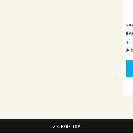
SA
S
す
き
PAGE TOP