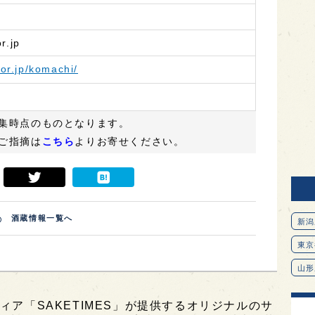
r.jp
.or.jp/komachi/
集時点のものとなります。
ご指摘は
こちら
よりお寄せください。
酒蔵情報一覧へ
新潟
東京
山形
愛知
ィア「SAKETIMES」が提供するオリジナルのサ
北海