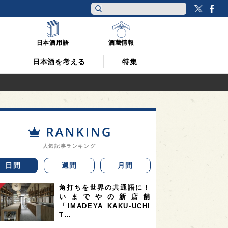
Twitt
F
日本酒用語
酒蔵情報
日本酒を考える
特集
人気記事ランキング
日間
週間
月間
角打ちを世界の共通語に！
いまでやの新店舗
「IMADEYA KAKU-UCHI
T…