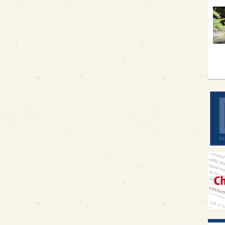
イギ
歌舞
sak