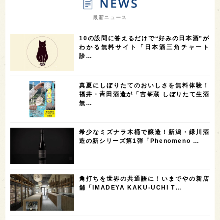
7
7
7
7
山梨県
ヨーロッパ
石川県
奈良県
最新ニュース
7
6
6
6
滋賀県
和歌山県
富山県
フランス
10の設問に答えるだけで“好みの日本酒”が
5
5
5
5
5
高知県
島根県
SAKE100
佐賀県
岡山県
わかる無料サイト「日本酒三角チャート
診…
4
4
4
4
岩手県
山口県
アメリカ
神奈川県
4
3
3
3
3
大分県
三重県
大阪府
青森県
福岡県
真夏にしぼりたてのおいしさを無料体験！
3
3
2
2
スペイン
香港
福井県
オーストラリア
福井・𠮷田酒造が「吉峯蔵 しぼりたて生酒
無…
2
2
2
1
台湾
アジア
SAKEの時代を生きる
静岡県
1
1
1
1
長崎県
香川県
現役蔵人
愛媛県
希少なミズナラ木桶で醸造！新潟・緑川酒
1
1
1
1
全蔵めぐり
シンガポール
カナダ
群馬県
造の新シリーズ第1弾「Phenomeno …
1
1
1
1
1
熊本県
徳島県
北米
イギリス
ノルウェー
1
1
1
1
新宿区
歌舞伎町
沖縄県
鳥取県
角打ちを世界の共通語に！いまでやの新店
舗「IMADEYA KAKU-UCHI T…
1
saketimes_image_4