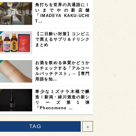
角打ちを世界の共通語に！
いまでやの新店舗
「IMADEYA KAKU-UCHI
T…
【二日酔い対策】コンビニ
で買えるサプリ＆ドリンク
まとめ
お酒を飲める体質かどうか
をチェックする「アルコー
ルパッチテスト」─【専門
用語を知…
希少なミズナラ木桶で醸
造！新潟・緑川酒造の新シ
リーズ第1弾
「Phenomeno …
TAG
＋