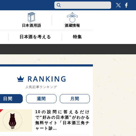
Twitt
F
日本酒用語
酒蔵情報
日本酒を考える
特集
人気記事ランキング
日間
週間
月間
10の設問に答えるだけ
で“好みの日本酒”がわかる
無料サイト「日本酒三角チ
ャート診…