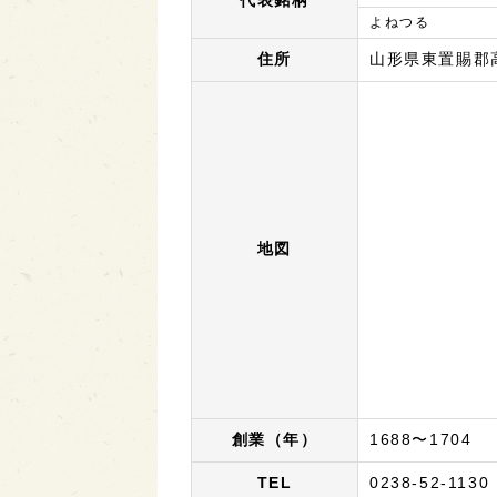
代表銘柄
よねつる
住所
山形県東置賜郡高
地図
創業（年）
1688〜1704
TEL
0238-52-1130