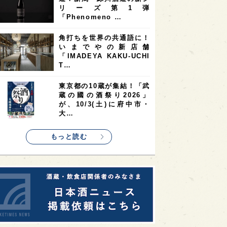
リーズ第1弾
2
1
1
KEの時代を生きる
静岡県
長崎県
「Phenomeno …
1
1
1
県
現役蔵人
愛媛県
角打ちを世界の共通語に！
いまでやの新店舗
1
1
1
めぐり
シンガポール
カナダ
「IMADEYA KAKU-UCHI
1
1
1
1
T…
県
熊本県
徳島県
北米
1
1
1
リス
ノルウェー
新宿区
東京都の10蔵が集結！「武
蔵の國の酒祭り2026」
1
1
1
伎町
沖縄県
鳥取県
が、10/3(土)に府中市・
大…
1
etimes_image_4
もっと読む