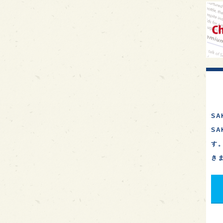
SA
S
す
き