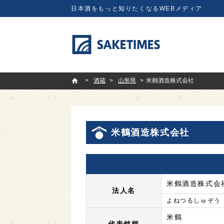
日本酒をもっと知りたくなるWEBメディア
SAKETIMES
酒蔵
山形県
米鶴酒造株式会社
米鶴酒造株式会社
米鶴酒造株式会
法人名
よねつるしゅぞう
米鶴