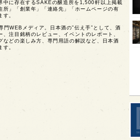
に存在するSAKEの醸造所を1,500軒以上掲載
住所」「創業年」「連絡先」「ホームページの有
SA
ます。
香川
酒専門WEBメディア。日本酒の"伝え手"として、酒
全蔵
ー、注目銘柄のレビュー、イベントのレポート、
グなどの楽しみ方、専門用語の解説など、日本酒
群馬
ます。
イギ
歌舞
sak