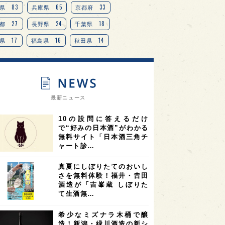
83
65
33
県
兵庫県
京都府
27
24
18
都
長野県
千葉県
17
16
14
県
福島県
秋田県
14
14
13
県
宮城県
岐阜県
13
12
11
道
茨城県
栃木県
9
9
ニオンリーダーの視点
埼玉県
最新ニュース
8
7
7
県
山梨県
ヨーロッパ
10の設問に答えるだけ
7
7
7
6
県
奈良県
滋賀県
和歌山県
で“好みの日本酒”がわかる
無料サイト「日本酒三角チ
6
6
5
5
県
フランス
高知県
島根県
ャート診…
5
5
5
4
E100
佐賀県
岡山県
岩手県
真夏にしぼりたてのおいし
4
4
4
県
アメリカ
神奈川県
さを無料体験！福井・𠮷田
酒造が「吉峯蔵 しぼりた
4
3
3
3
県
三重県
大阪府
青森県
て生酒無…
3
3
3
2
県
スペイン
香港
福井県
希少なミズナラ木桶で醸
2
2
2
造！新潟・緑川酒造の新シ
ストラリア
台湾
アジア