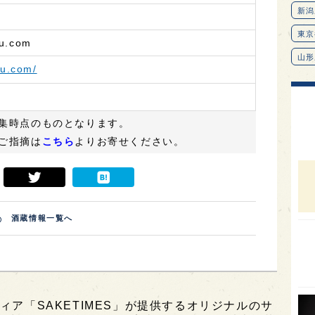
新潟
東京
ru.com
山形
ru.com/
愛知
北海
集時点のものとなります。
オピ
ご指摘は
こちら
よりお寄せください。
広島
石川
富山
酒蔵情報一覧へ
SAK
山口
大分
福岡
ィア「SAKETIMES」が提供するオリジナルのサ
オー