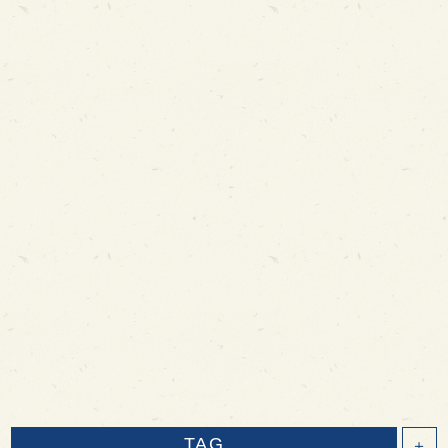
TAG
＋