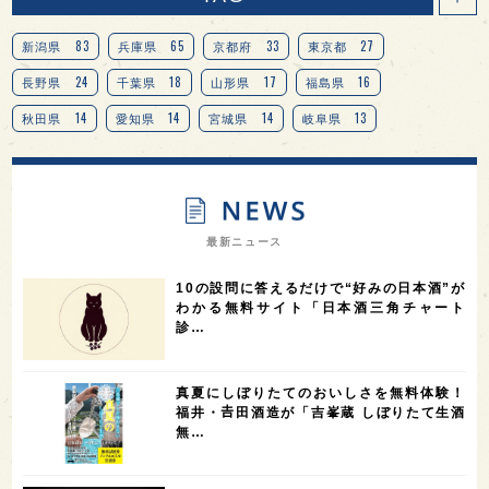
83
65
33
27
新潟県
兵庫県
京都府
東京都
24
18
17
16
長野県
千葉県
山形県
福島県
14
14
14
13
秋田県
愛知県
宮城県
岐阜県
13
12
11
北海道
茨城県
栃木県
9
9
8
オピニオンリーダーの視点
埼玉県
広島県
7
7
7
7
山梨県
ヨーロッパ
石川県
奈良県
最新ニュース
7
6
6
6
滋賀県
和歌山県
富山県
フランス
10の設問に答えるだけで“好みの日本酒”が
5
5
5
5
5
高知県
島根県
SAKE100
佐賀県
岡山県
わかる無料サイト「日本酒三角チャート
診…
4
4
4
4
岩手県
山口県
アメリカ
神奈川県
4
3
3
3
3
大分県
三重県
大阪府
青森県
福岡県
真夏にしぼりたてのおいしさを無料体験！
3
3
2
2
スペイン
香港
福井県
オーストラリア
福井・𠮷田酒造が「吉峯蔵 しぼりたて生酒
無…
2
2
2
1
台湾
アジア
SAKEの時代を生きる
静岡県
1
1
1
1
長崎県
香川県
現役蔵人
愛媛県