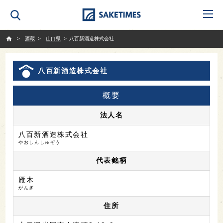
SAKETIMES
酒蔵
山口県
八百新酒造株式会社
八百新酒造株式会社
概要
法人名
八百新酒造株式会社
やおしんしゅぞう
代表銘柄
雁木
がんぎ
住所