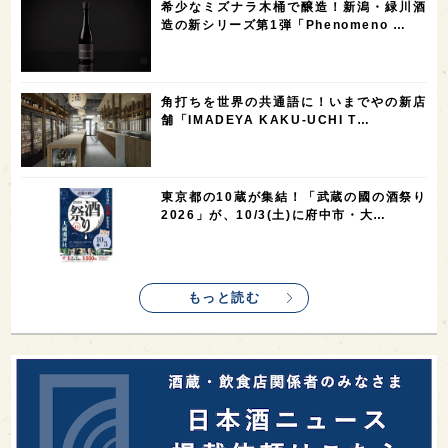
希少なミズナラ木桶で醸造！新潟・緑川酒
1
1
1
1
全蔵めぐり
シンガポール
カナダ
群馬県
造の新シリーズ第1弾「Phenomeno …
1
1
1
1
1
熊本県
徳島県
北米
イギリス
ノルウェー
1
1
1
1
新宿区
歌舞伎町
沖縄県
鳥取県
角打ちを世界の共通語に！いまでやの新店
舗「IMADEYA KAKU-UCHI T…
1
saketimes_image_4
東京都の10蔵が集結！「武蔵の國の酒祭り
2026」が、10/3(土)に府中市・大…
もっと読む