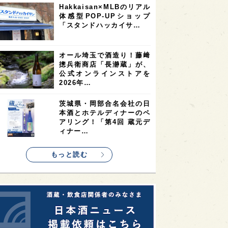
Hakkaisan×MLBのリアル
2
2
2
体感型POP-UPショップ
ストラリア
台湾
アジア
「スタンドハッカイサ…
2
1
1
KEの時代を生きる
静岡県
長崎県
1
1
1
県
現役蔵人
愛媛県
オール埼玉で酒造り！藤﨑
摠兵衛商店「長瀞蔵」が、
1
1
1
めぐり
シンガポール
カナダ
公式オンラインストアを
1
1
1
1
2026年…
県
熊本県
徳島県
北米
1
1
1
リス
ノルウェー
新宿区
茨城県・岡部合名会社の日
本酒とホテルディナーのペ
1
1
1
伎町
沖縄県
鳥取県
アリング！「第4回 蔵元デ
ィナー…
1
etimes_image_4
もっと読む