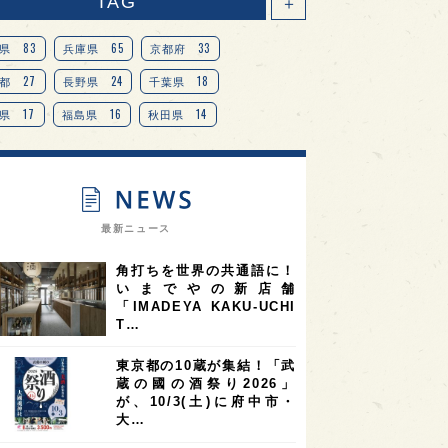
TAG
＋
83
65
33
県
兵庫県
京都府
27
24
18
都
長野県
千葉県
17
16
14
県
福島県
秋田県
14
14
13
県
宮城県
岐阜県
13
12
11
道
茨城県
栃木県
9
9
ニオンリーダーの視点
埼玉県
最新ニュース
8
7
7
県
山梨県
ヨーロッパ
角打ちを世界の共通語に！
7
7
7
6
県
奈良県
滋賀県
和歌山県
いまでやの新店舗
「IMADEYA KAKU-UCHI
6
6
5
5
県
フランス
高知県
島根県
T…
5
5
5
4
E100
佐賀県
岡山県
岩手県
東京都の10蔵が集結！「武
4
4
4
県
アメリカ
神奈川県
蔵の國の酒祭り2026」
が、10/3(土)に府中市・
4
3
3
3
県
三重県
大阪府
青森県
大…
3
3
3
2
県
スペイン
香港
福井県