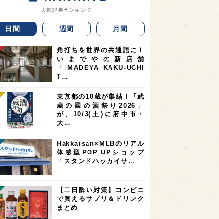
人気記事ランキング
日間
週間
月間
角打ちを世界の共通語に！
いまでやの新店舗
「IMADEYA KAKU-UCHI
T…
東京都の10蔵が集結！「武
蔵の國の酒祭り2026」
が、10/3(土)に府中市・
大…
Hakkaisan×MLBのリアル
体感型POP-UPショップ
「スタンドハッカイサ…
【二日酔い対策】コンビニ
で買えるサプリ＆ドリンク
まとめ