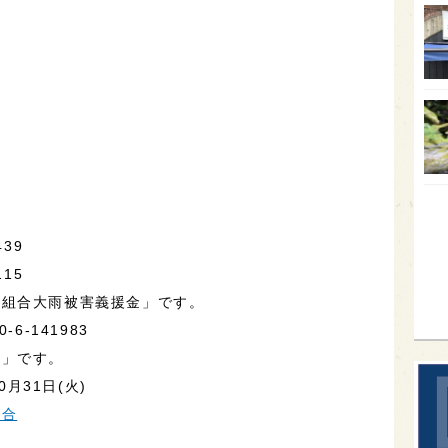
オー
SA
香川
全蔵
群馬
イギ
歌舞
39
sak
15
造組合大雨被害義援金」です。
6-141983
合」です。
0月31日(火)
組合