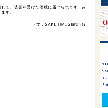
通じて、被害を受けた酒蔵に届けられます。み
します。
（文：SAKETIMES編集部）
SA
S
す
き