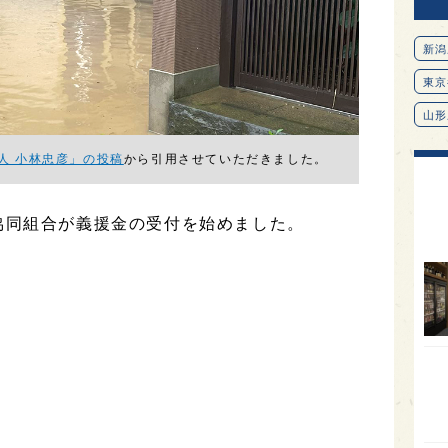
新潟
東京
山形
愛知
人 小林忠彦」の投稿
から引用させていただきました。
北海
オピ
協同組合が義援金の受付を始めました。
広島
石川
富山
SAK
山口
大分
福岡