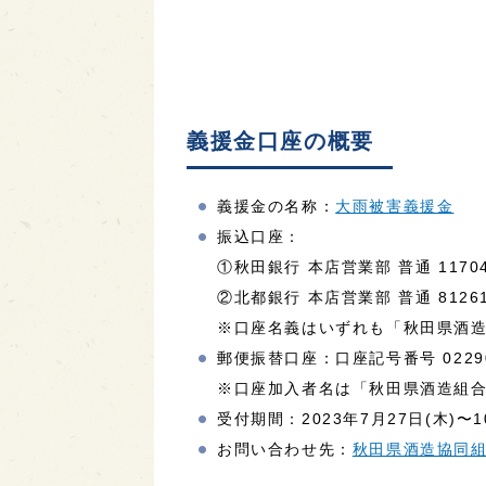
義援金口座の概要
義援金の名称：
大雨被害義援金
振込口座：
①秋田銀行 本店営業部 普通 11704
②北都銀行 本店営業部 普通 81261
※口座名義はいずれも「秋田県酒
郵便振替口座：口座記号番号 02290-
※口座加入者名は「秋田県酒造組
受付期間：2023年7月27日(木)〜1
お問い合わせ先：
秋田県酒造協同