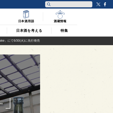
Twitt
F
日本酒用語
酒蔵情報
日本酒を考える
特集
」にて6/30(火)に先行発売