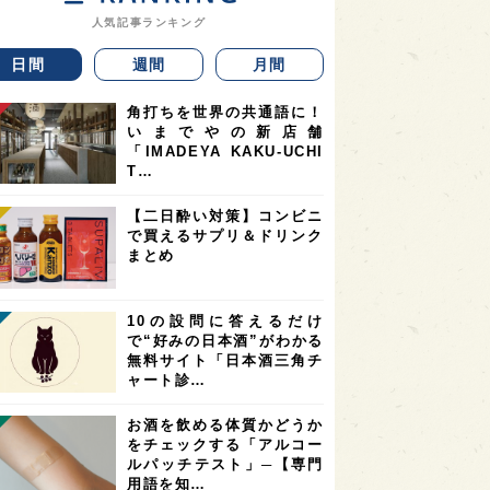
人気記事ランキング
日間
週間
月間
角打ちを世界の共通語に！
いまでやの新店舗
「IMADEYA KAKU-UCHI
T…
【二日酔い対策】コンビニ
で買えるサプリ＆ドリンク
まとめ
10の設問に答えるだけ
で“好みの日本酒”がわかる
無料サイト「日本酒三角チ
ャート診…
お酒を飲める体質かどうか
をチェックする「アルコー
ルパッチテスト」─【専門
用語を知…