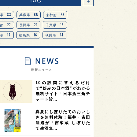
TAG
＋
83
65
33
県
兵庫県
京都府
27
24
18
都
長野県
千葉県
17
16
14
県
福島県
秋田県
14
14
13
県
宮城県
岐阜県
13
12
11
道
茨城県
栃木県
9
9
ニオンリーダーの視点
埼玉県
最新ニュース
8
7
7
県
山梨県
ヨーロッパ
10の設問に答えるだけ
7
7
7
6
県
奈良県
滋賀県
和歌山県
で“好みの日本酒”がわかる
無料サイト「日本酒三角チ
6
6
5
5
県
フランス
高知県
島根県
ャート診…
5
5
5
4
E100
佐賀県
岡山県
岩手県
真夏にしぼりたてのおいし
4
4
4
県
アメリカ
神奈川県
さを無料体験！福井・𠮷田
酒造が「吉峯蔵 しぼりた
4
3
3
3
県
三重県
大阪府
青森県
て生酒無…
3
3
3
2
県
スペイン
香港
福井県