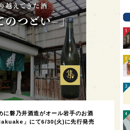
めに磐乃井酒造がオール岩手のお酒
kuake」にて6/30(火)に先行発売