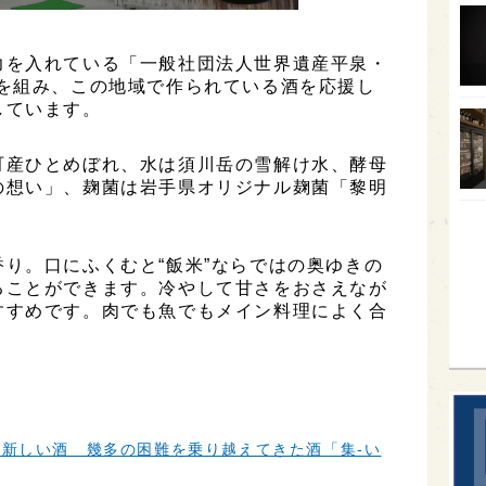
オー
力を入れている「一般社団法人世界遺産平泉・
SA
グを組み、この地域で作られている酒を応援し
香川
しています。
全蔵
町産ひとめぼれ、水は須川岳の雪解け水、酵母
群馬
の想い」、麹菌は岩手県オリジナル麹菌「黎明
イギ
歌舞
り。口にふくむと“飯米”ならではの奥ゆきの
sak
ることができます。冷やして甘さをおさえなが
すすめです。肉でも魚でもメイン料理によく合
。
新しい酒 幾多の困難を乗り越えてきた酒「集-い