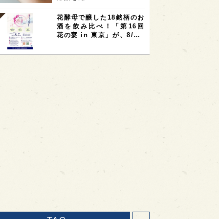
花酵母で醸した18銘柄のお
酒を飲み比べ！「第16回
花の宴 in 東京」が、8/…