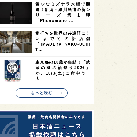
希少なミズナラ木桶で醸
2
2
2
造！新潟・緑川酒造の新シ
ストラリア
台湾
アジア
リーズ第1弾
2
1
1
KEの時代を生きる
静岡県
長崎県
「Phenomeno …
1
1
1
県
現役蔵人
愛媛県
角打ちを世界の共通語に！
いまでやの新店舗
1
1
1
めぐり
シンガポール
カナダ
「IMADEYA KAKU-UCHI
1
1
1
1
T…
県
熊本県
徳島県
北米
1
1
1
リス
ノルウェー
新宿区
東京都の10蔵が集結！「武
蔵の國の酒祭り2026」
1
1
1
伎町
沖縄県
鳥取県
が、10/3(土)に府中市・
大…
1
etimes_image_4
もっと読む