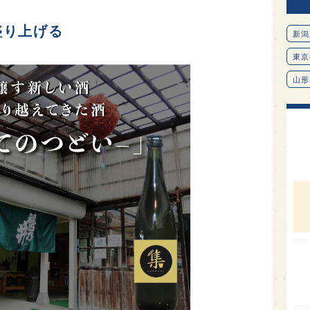
盛り上げる
新潟
東京
山形
愛知
北海
オピ
広島
石川
富山
SAK
山口
大分
福岡