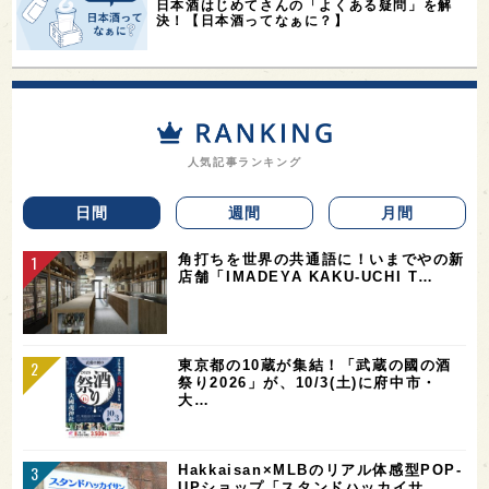
日本酒はじめてさんの「よくある疑問」を解
決！【日本酒ってなぁに？】
人気記事ランキング
日間
週間
月間
角打ちを世界の共通語に！いまでやの新
店舗「IMADEYA KAKU-UCHI T…
東京都の10蔵が集結！「武蔵の國の酒
祭り2026」が、10/3(土)に府中市・
大…
Hakkaisan×MLBのリアル体感型POP-
UPショップ「スタンドハッカイサ…