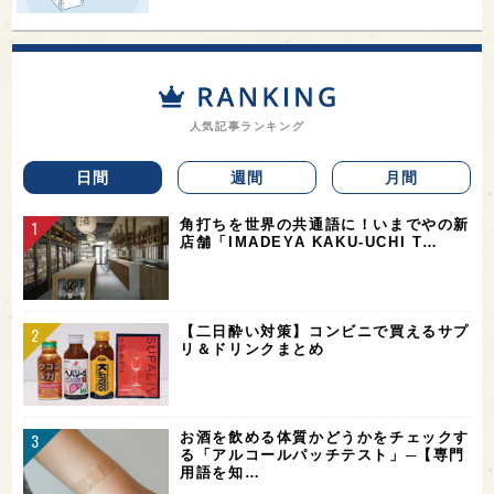
人気記事ランキング
日間
週間
月間
角打ちを世界の共通語に！いまでやの新
店舗「IMADEYA KAKU-UCHI T…
【二日酔い対策】コンビニで買えるサプ
リ＆ドリンクまとめ
お酒を飲める体質かどうかをチェックす
る「アルコールパッチテスト」─【専門
用語を知…