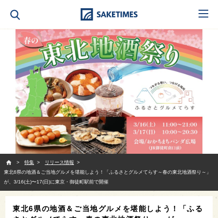
SAKETIMES
特集
リリース情報
東北6県の地酒＆ご当地グルメを堪能しよう！「ふるさとグルメてらす～春の東北地酒祭り～」
が、3/16(土)〜17(日)に東京・御徒町駅前で開催
東北6県の地酒＆ご当地グルメを堪能しよう！「ふる