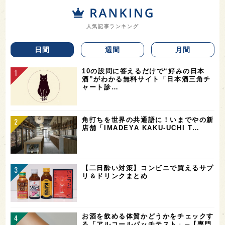
人気記事ランキング
日間
週間
月間
10の設問に答えるだけで“好みの日本
酒”がわかる無料サイト「日本酒三角チ
ャート診…
角打ちを世界の共通語に！いまでやの新
店舗「IMADEYA KAKU-UCHI T…
【二日酔い対策】コンビニで買えるサプ
リ＆ドリンクまとめ
お酒を飲める体質かどうかをチェックす
る「アルコールパッチテスト」─【専門