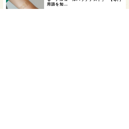
用語を知…
希少なミズナラ木桶で醸造！新潟・緑川
酒造の新シリーズ第1弾「Phenomeno
…