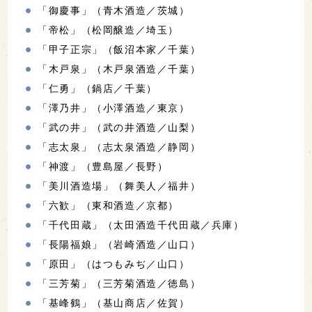
「御慶事」（青木酒造／茨城）
「帝松」（松岡醸造／埼玉）
「甲子正宗」（飯沼本家／千葉）
「木戸泉」（木戸泉酒造／千葉）
「仁勇」（鍋店／千葉）
「澤乃井」（小澤酒造／東京）
「武の井」（武の井酒造／山梨）
「志太泉」（志太泉酒造／静岡）
「神渡」（豊島屋／長野）
「美川酒造場」（舞美人／福井）
「六歓」（東和酒造／京都）
「千代田蔵」（太田酒造千代田蔵／兵庫）
「長陽福娘」（岩崎酒造／山口）
「原田」（はつもみぢ／山口）
「三芳菊」（三芳菊酒造／徳島）
「基峰鶴」（基山商店／佐賀）