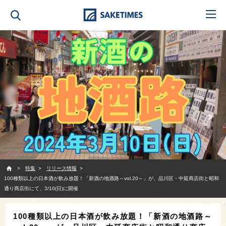
SAKETIMES
特集
リリース情報
100種類以上の日本酒が飲み放題！「新酒の地酒路～vol.20～」が、品川区・中延商店街と昭和
通り商店街にて、3/10(日)に開催
100種類以上の日本酒が飲み放題！「新酒の地酒路～