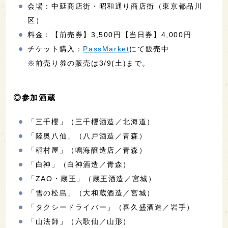
会場：中延商店街・昭和通り商店街（東京都品川
区）
料金：【前売券】3,500円【当日券】4,000円
チケット購入：
PassMarket
にて販売中
※前売り券の販売は3/9(土)まで。
◎参加酒蔵
「三千櫻」（三千櫻酒造／北海道）
「陸奥八仙」（八戸酒造／青森）
「稲村屋」（鳴海醸造店／青森）
「白神」（白神酒造／青森）
「ZAO・蔵王」（蔵王酒造／宮城）
「雪の松島」（大和蔵酒造／宮城）
「タクシードライバー」（喜久盛酒造／岩手）
「山法師」（六歌仙／山形）