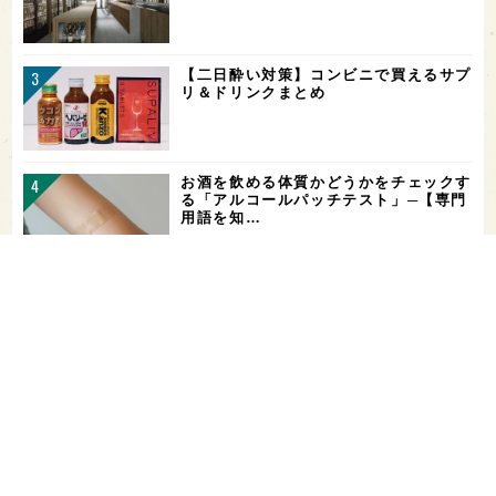
【二日酔い対策】コンビニで買えるサプ
リ＆ドリンクまとめ
お酒を飲める体質かどうかをチェックす
る「アルコールパッチテスト」─【専門
用語を知…
希少なミズナラ木桶で醸造！新潟・緑川
酒造の新シリーズ第1弾「Phenomeno
…