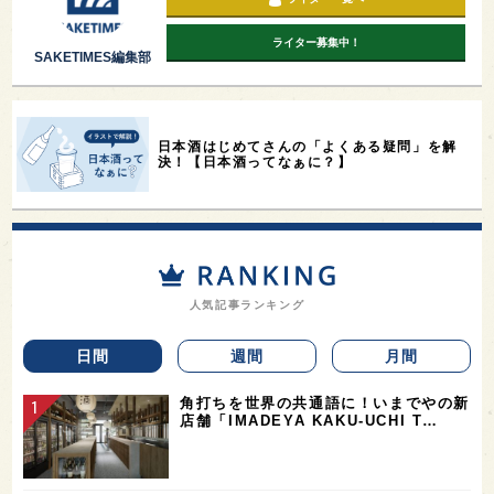
ライター募集中！
SAKETIMES編集部
日本酒はじめてさんの「よくある疑問」を解
決！【日本酒ってなぁに？】
人気記事ランキング
日間
週間
月間
角打ちを世界の共通語に！いまでやの新
店舗「IMADEYA KAKU-UCHI T…