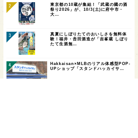
東京都の10蔵が集結！「武蔵の國の酒
祭り2026」が、10/3(土)に府中市・
大…
真夏にしぼりたてのおいしさを無料体
験！福井・𠮷田酒造が「吉峯蔵 しぼり
たて生酒無…
Hakkaisan×MLBのリアル体感型POP-
UPショップ「スタンドハッカイサ…
【二日酔い対策】コンビニで買えるサプ
リ＆ドリンクまとめ