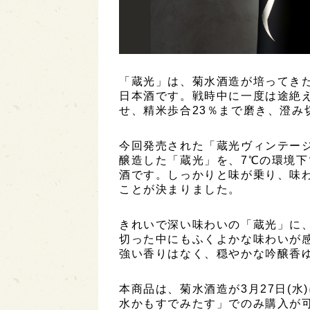
「蔵光」は、菊水酒造が培ってき
日本酒です。戦時中に一度は途絶え
せ、精米歩合23％まで磨き、澄み
今回発売された「蔵光ヴィンテージ（
醸造した「蔵光」を、7℃の環境
酒です。しっかりと味が乗り、味
ことが決まりました。
きれいで深い味わいの「蔵光」に
切った中にもふくよかな味わいが
強い香りはなく、穏やかな吟醸香
本商品は、菊水酒造が3月27日(
水かもすでみたす」でのみ購入が可