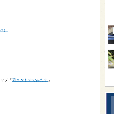
オー
SA
香川
BY）
全蔵
群馬
イギ
歌舞
sak
ョップ「
菊水かもすでみたす
」