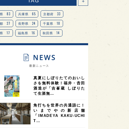
TAG
＋
83
65
33
県
兵庫県
京都府
27
24
18
都
長野県
千葉県
17
16
14
県
福島県
秋田県
14
14
13
県
宮城県
岐阜県
13
12
11
道
茨城県
栃木県
9
9
ニオンリーダーの視点
埼玉県
最新ニュース
8
7
7
県
山梨県
ヨーロッパ
真夏にしぼりたてのおいし
7
7
7
6
県
奈良県
滋賀県
和歌山県
さを無料体験！福井・𠮷田
酒造が「吉峯蔵 しぼりた
6
6
5
5
県
フランス
高知県
島根県
て生酒無…
5
5
5
4
E100
佐賀県
岡山県
岩手県
角打ちを世界の共通語に！
4
4
4
県
アメリカ
神奈川県
いまでやの新店舗
「IMADEYA KAKU-UCHI
4
3
3
3
県
三重県
大阪府
青森県
T…
3
3
3
2
県
スペイン
香港
福井県