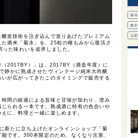
新潟
東京
た醸造技術を注ぎ込んで造りあげたプレミアム
山形
た酒米「菊水」を、25粒の種もみから復活さ
愛知
切った味わいを追求しました。
北海
2017BY）」は、2017BY（酒造年度）に
オピ
下で静かに熟成させたヴィンテージ純米大吟醸
広島
わいが広がってきたこのタイミングで販売する
石川
富山
、時間の経過による旨味と甘味が加わり、澄み
感じられる一本です。熟成酒に特有の色合いや
SAK
ゆえに、料理と一緒に楽しめます。
山口
大分
水)に新たに立ち上げたオンラインショップ「菊
能です。300本限定のため、なくなり次第、
福岡