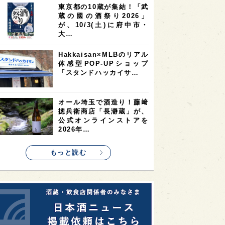
東京都の10蔵が集結！「武
2
2
2
蔵の國の酒祭り2026」
ストラリア
台湾
アジア
が、10/3(土)に府中市・
2
1
1
KEの時代を生きる
静岡県
長崎県
大…
1
1
1
県
現役蔵人
愛媛県
Hakkaisan×MLBのリアル
体感型POP-UPショップ
1
1
1
めぐり
シンガポール
カナダ
「スタンドハッカイサ…
1
1
1
1
県
熊本県
徳島県
北米
1
1
1
リス
ノルウェー
新宿区
オール埼玉で酒造り！藤﨑
摠兵衛商店「長瀞蔵」が、
1
1
1
伎町
沖縄県
鳥取県
公式オンラインストアを
2026年…
1
etimes_image_4
もっと読む