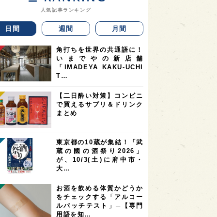
人気記事ランキング
日間
週間
月間
角打ちを世界の共通語に！
いまでやの新店舗
「IMADEYA KAKU-UCHI
T…
【二日酔い対策】コンビニ
で買えるサプリ＆ドリンク
まとめ
東京都の10蔵が集結！「武
蔵の國の酒祭り2026」
が、10/3(土)に府中市・
大…
お酒を飲める体質かどうか
をチェックする「アルコー
ルパッチテスト」─【専門
用語を知…