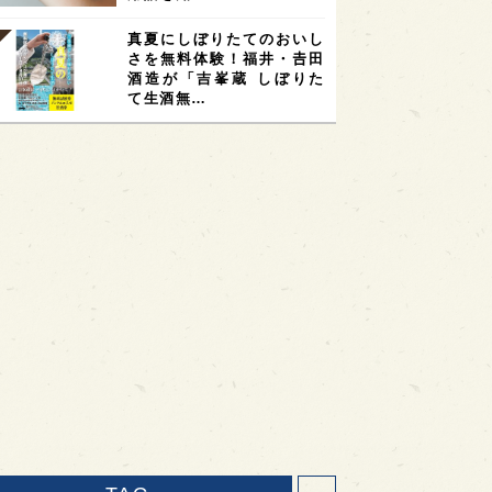
真夏にしぼりたてのおいし
さを無料体験！福井・𠮷田
酒造が「吉峯蔵 しぼりた
て生酒無…